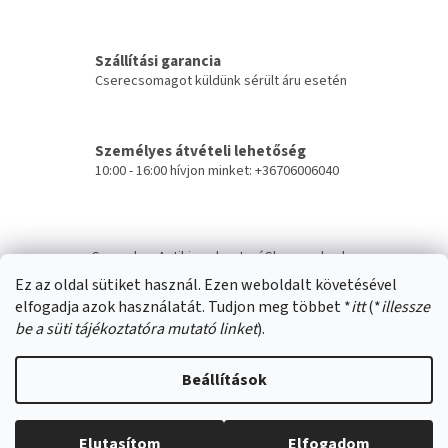
i
r
á
Szállítási garancia
n
Cserecsomagot küldünk sérült áru esetén
y
í
t
á
Személyes átvételi lehetőség
s
10:00 - 16:00 hívjon minket: +36706006040
e
l
e
L
m
á
e
Swana.hu
Antikizzo.hu
IzzóShop
solyo.hu
b
i
Ez az oldal sütiket használ. Ezen weboldalt követésével
l
elfogadja azok használatát. Tudjon meg többet *
itt
(*
illessze
é
be a süti tájékoztatóra mutató linket
).
c
Beállítások
Shoptet készítette
Elutasítom
Elfogadom
Copyright 2026
SWANA Webáruház
. Minden jog fenntartva.