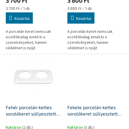
3 700 Ft
3 800 Ft
j
a
Egységár:
Egységár:
3 700 Ft / 1 db
3 800 Ft / 1 db
Kosárba
Kosárba
A porcelán keret nemcsak
A porcelán keret nemcsak
esztétikailag emeli ki a
esztétikailag emeli ki a
szerelvényeket, hanem
szerelvényeket, hanem
védelmet is nyújt
védelmet is nyújt
Fehér porcelán kettes
Fekete porcelán kettes
sorolókeret süllyesztett
sorolókeret süllyesztett
porcelánszerelvényekhez
porcelánszerelvényekhez
Raktáron
(2 db.)
Raktáron
(3 db.)