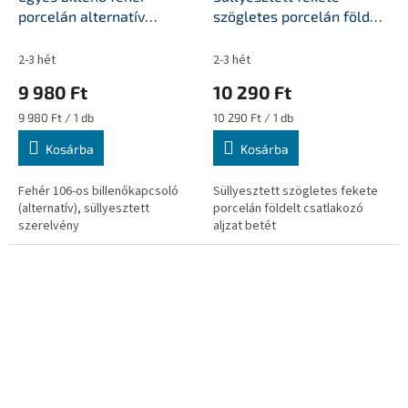
porcelán alternatív
szögletes porcelán földelt
kapcsolóbetét
csatlakozó aljzat betét
2-3 hét
2-3 hét
9 980 Ft
10 290 Ft
Egységár:
Egységár:
9 980 Ft / 1 db
10 290 Ft / 1 db
Kosárba
Kosárba
Fehér 106-os billenőkapcsoló
Süllyesztett szögletes fekete
(alternatív), süllyesztett
porcelán földelt csatlakozó
szerelvény
aljzat betét