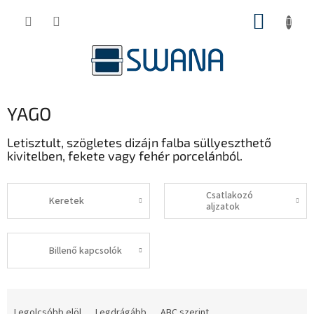
Ugrás
KOSÁR
a
fő
tartalomhoz
YAGO
Letisztult, szögletes dizájn falba süllyeszthető
kivitelben, fekete vagy fehér porcelánból.
Csatlakozó
Keretek
aljzatok
Billenő kapcsolók
T
e
Legolcsóbb elöl
Legdrágább
ABC szerint