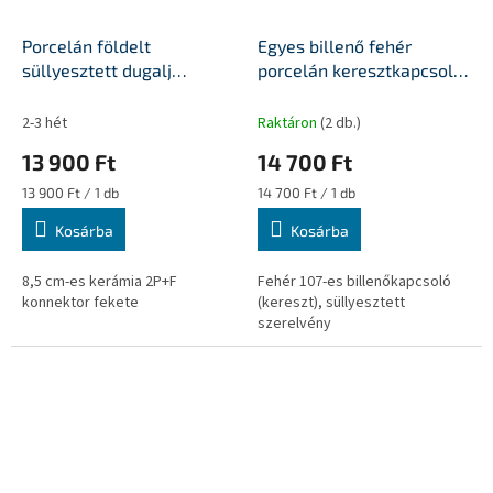
Porcelán földelt
Egyes billenő fehér
süllyesztett dugalj
porcelán keresztkapcsoló
kerettel YAGO fekete
betét
2-3 hét
Raktáron
(2 db.)
13 900 Ft
14 700 Ft
Egységár:
Egységár:
13 900 Ft / 1 db
14 700 Ft / 1 db
Kosárba
Kosárba
8,5 cm-es kerámia 2P+F
Fehér 107-es billenőkapcsoló
konnektor fekete
(kereszt), süllyesztett
szerelvény