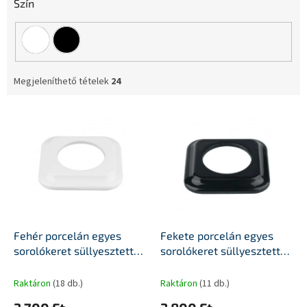
Szín
Megjeleníthető tételek
24
T
e
r
m
é
k
e
k
l
Fehér porcelán egyes
Fekete porcelán egyes
i
sorolókeret süllyesztett
sorolókeret süllyesztett
s
porcelánszerelvényekhez
porcelánszerelvényekhez
t
Raktáron
(18 db.)
Raktáron
(11 db.)
á