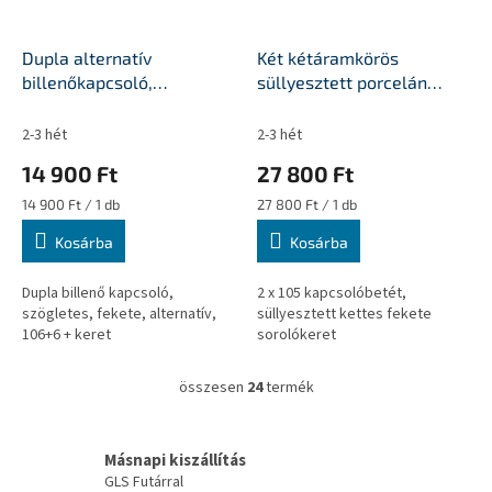
Dupla alternatív
Két kétáramkörös
billenőkapcsoló,
süllyesztett porcelán
süllyesztett, YAGO Fekete
billenőkapcsoló kettes
sorolókeretben - YAGO
2-3 hét
2-3 hét
14 900 Ft
27 800 Ft
Egységár:
Egységár:
14 900 Ft / 1 db
27 800 Ft / 1 db
Kosárba
Kosárba
Dupla billenő kapcsoló,
2 x 105 kapcsolóbetét,
szögletes, fekete, alternatív,
süllyesztett kettes fekete
106+6 + keret
sorolókeret
összesen
24
termék
L
i
s
t
Másnapi kiszállítás
a
GLS Futárral