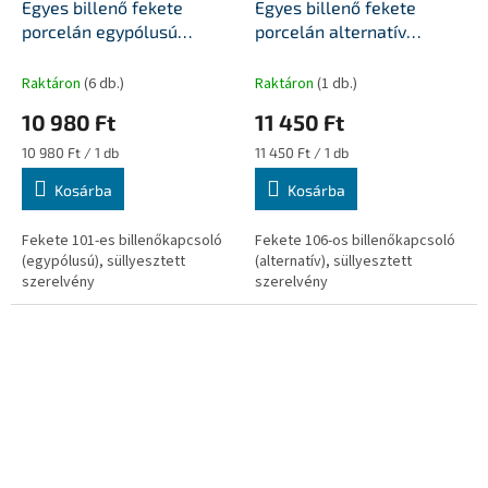
Egyes billenő fekete
Egyes billenő fekete
porcelán egypólusú
porcelán alternatív
kapcsolóbetét
kapcsolóbetét
Raktáron
(6 db.)
Raktáron
(1 db.)
10 980 Ft
11 450 Ft
Egységár:
Egységár:
10 980 Ft / 1 db
11 450 Ft / 1 db
Kosárba
Kosárba
Fekete 101-es billenőkapcsoló
Fekete 106-os billenőkapcsoló
(egypólusú), süllyesztett
(alternatív), süllyesztett
szerelvény
szerelvény