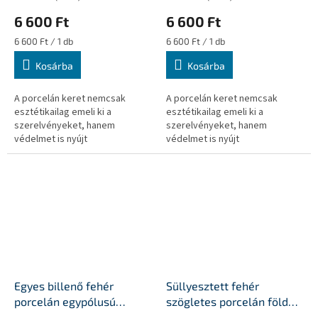
6 600 Ft
6 600 Ft
Egységár:
Egységár:
6 600 Ft / 1 db
6 600 Ft / 1 db
Kosárba
Kosárba
A porcelán keret nemcsak
A porcelán keret nemcsak
esztétikailag emeli ki a
esztétikailag emeli ki a
szerelvényeket, hanem
szerelvényeket, hanem
védelmet is nyújt
védelmet is nyújt
Egyes billenő fehér
Süllyesztett fehér
porcelán egypólusú
szögletes porcelán földelt
kapcsolóbetét
csatlakozó aljzat betét