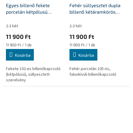
Egyes billenő fekete
Fehér süllyesztet dupla
porcelán kétpólusú
billenő kétáramkörös
kapcsolóbetét
kapcsoló
2-3 hét
2-3 hét
11 900 Ft
11 900 Ft
Egységár:
Egységár:
11 900 Ft / 1 db
11 900 Ft / 1 db
Kosárba
Kosárba
Fekete 102-es billenőkapcsoló
Fehér porcelán 105-ös,
(kétpólusú), süllyesztett
falonkívüli billenőkapcsoló
szerelvény