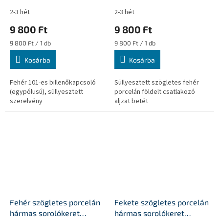
2-3 hét
2-3 hét
9 800 Ft
9 800 Ft
Egységár:
Egységár:
9 800 Ft / 1 db
9 800 Ft / 1 db
Kosárba
Kosárba
Fehér 101-es billenőkapcsoló
Süllyesztett szögletes fehér
(egypólusú), süllyesztett
porcelán földelt csatlakozó
szerelvény
aljzat betét
Fehér szögletes porcelán
Fekete szögletes porcelán
hármas sorolókeret
hármas sorolókeret