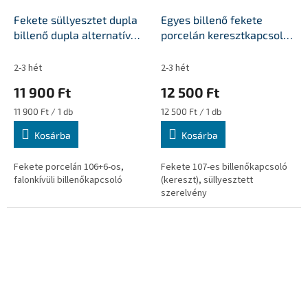
Fekete süllyesztet dupla
Egyes billenő fekete
billenő dupla alternatív
porcelán keresztkapcsoló
kapcsoló
betét
2-3 hét
2-3 hét
11 900 Ft
12 500 Ft
Egységár:
Egységár:
11 900 Ft / 1 db
12 500 Ft / 1 db
Kosárba
Kosárba
Fekete porcelán 106+6-os,
Fekete 107-es billenőkapcsoló
falonkívüli billenőkapcsoló
(kereszt), süllyesztett
szerelvény