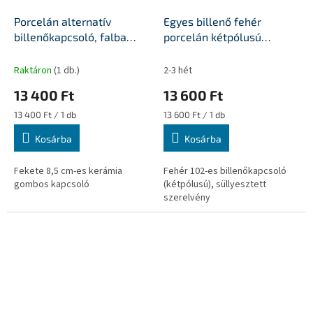
Porcelán alternatív
Egyes billenő fehér
billenőkapcsoló, falba
porcelán kétpólusú
süllyesztett YAGO fekete
kapcsolóbetét
Raktáron
(1 db.)
2-3 hét
13 400 Ft
13 600 Ft
Egységár:
Egységár:
13 400 Ft / 1 db
13 600 Ft / 1 db
Kosárba
Kosárba
Fekete 8,5 cm-es kerámia
Fehér 102-es billenőkapcsoló
gombos kapcsoló
(kétpólusú), süllyesztett
szerelvény