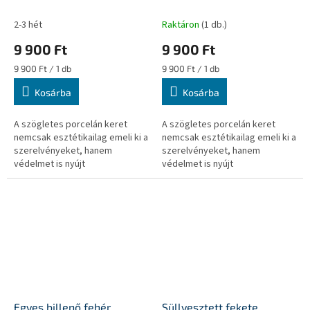
süllyesztett
süllyesztett
porcelánszerelvényekhez
porcelánszerelvényekhez
2-3 hét
Raktáron
(1 db.)
9 900 Ft
9 900 Ft
Egységár:
Egységár:
9 900 Ft / 1 db
9 900 Ft / 1 db
Kosárba
Kosárba
A szögletes porcelán keret
A szögletes porcelán keret
nemcsak esztétikailag emeli ki a
nemcsak esztétikailag emeli ki a
szerelvényeket, hanem
szerelvényeket, hanem
védelmet is nyújt
védelmet is nyújt
Egyes billenő fehér
Süllyesztett fekete