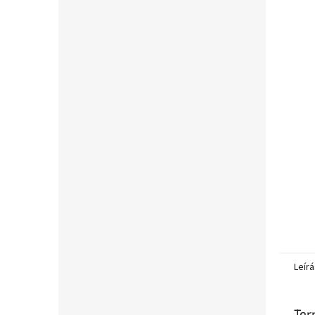
l
Leírá
Ter