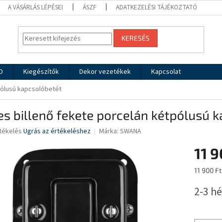
A VÁSÁRLÁS LÉPÉSEI
ÁSZF
ADATKEZELÉSI TÁJÉKOZTATÓ
KERESÉS
O
Kiegészítők
Dekor vezetékek
Kapcsolat
pólusú kapcsolóbetét
s billenő fekete porcelán kétpólusú 
rtékelés
Ugrás az értékeléshez
Márka:
SWANA
11 9
ése
Egységár
11 900 Ft
2-3 hé