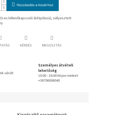
Hozzáadás a kosárhoz
2-es billenőkapcsoló (kétpólusú), süllyesztett
ny
TATÁS
KÉRDÉS
MEGOSZTÁS
Személyes átvételi
lehetőség
k sérült
10:00 - 16:00 hívjon minket:
+36706006040
Kiegészítő paraméterek