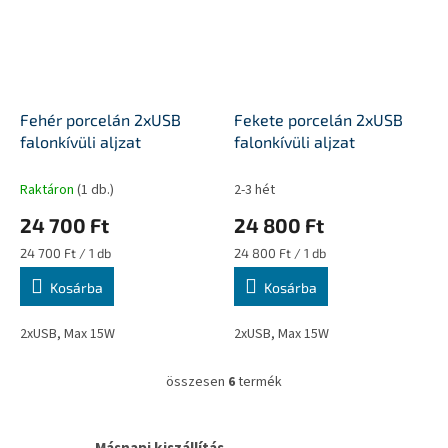
Fehér porcelán 2xUSB
Fekete porcelán 2xUSB
falonkívüli aljzat
falonkívüli aljzat
Raktáron
(1 db.)
2-3 hét
24 700 Ft
24 800 Ft
Egységár:
Egységár:
24 700 Ft / 1 db
24 800 Ft / 1 db
Kosárba
Kosárba
2xUSB, Max 15W
2xUSB, Max 15W
összesen
6
termék
L
i
s
t