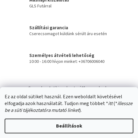
Másnapi kiszállítás
a
GLS Futárral
i
r
á
Szállítási garancia
n
Cserecsomagot küldünk sérült áru esetén
y
í
t
á
Személyes átvételi lehetőség
s
10:00 - 16:00 hívjon minket: +36706006040
e
l
e
L
m
á
e
Swana.hu
Antikizzo.hu
IzzóShop
solyo.hu
b
i
Ez az oldal sütiket használ. Ezen weboldalt követésével
l
elfogadja azok használatát. Tudjon meg többet *
itt
(*
illessze
é
be a süti tájékoztatóra mutató linket
).
c
Beállítások
Shoptet készítette