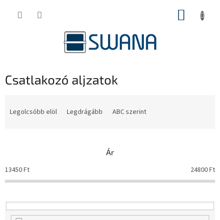
Ugrás
KOSÁR
a
fő
tartalomhoz
Csatlakozó aljzatok
T
e
Legolcsóbb elöl
Legdrágább
ABC szerint
r
m
é
Ár
k
e
13450
Ft
24800
Ft
k
r
e
n
d