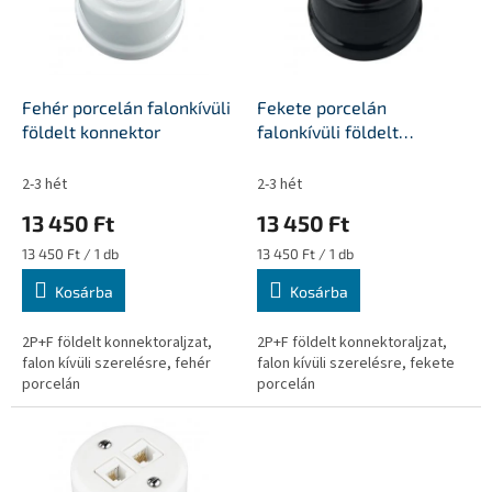
é
k
e
k
l
Fehér porcelán falonkívüli
Fekete porcelán
i
földelt konnektor
falonkívüli földelt
s
konnektor
t
2-3 hét
2-3 hét
á
13 450 Ft
13 450 Ft
j
a
Egységár:
Egységár:
13 450 Ft / 1 db
13 450 Ft / 1 db
Kosárba
Kosárba
2P+F földelt konnektoraljzat,
2P+F földelt konnektoraljzat,
falon kívüli szerelésre, fehér
falon kívüli szerelésre, fekete
porcelán
porcelán