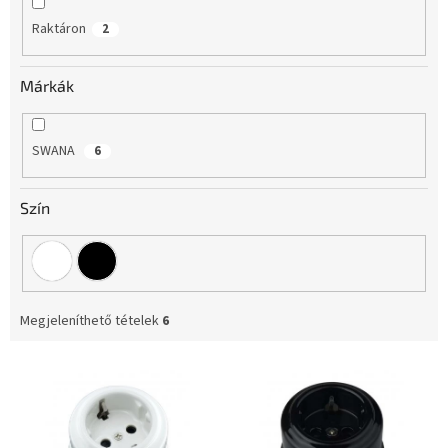
e
Raktáron
2
z
é
s
Márkák
e
SWANA
6
Szín
Megjeleníthető tételek
6
T
e
r
m