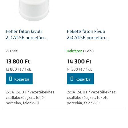
Fehér falon kívüli
Fekete falon kívüli
2xCAT.5E porcelán
2xCAT.5E porcelán
falicsatlakozó aljzat
falicsatlakozó aljzat
2-3 hét
Raktáron
(1 db.)
13 800 Ft
14 300 Ft
Egységár:
Egységár:
13 800 Ft / 1 db
14 300 Ft / 1 db
Kosárba
Kosárba
2xCAT.5E UTP vezetékekhez
2xCAT.5E UTP vezetékekhez
csatlakozóaljzat, fehér
csatlakozóaljzat, fekete
porcelán, falonkvüli
porcelán, falonkvüli