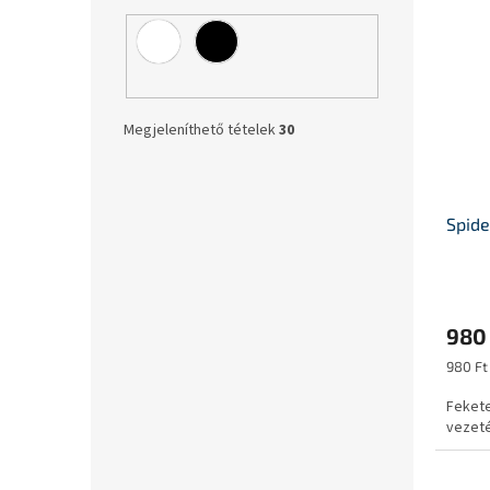
Megjeleníthető tételek
30
Spide
980 
Egység
980 Ft 
Fekete
vezet