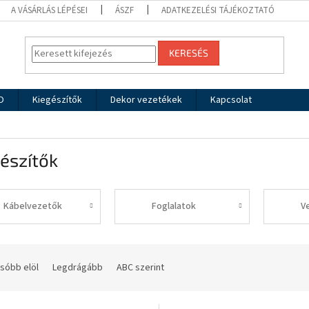
A VÁSÁRLÁS LÉPÉSEI
ÁSZF
ADATKEZELÉSI TÁJÉKOZTATÓ
KERESÉS
O
Kiegészítők
Dekor vezetékek
Kapcsolat
észítők
Kábelvezetők
Foglalatok
sóbb elöl
Legdrágább
ABC szerint