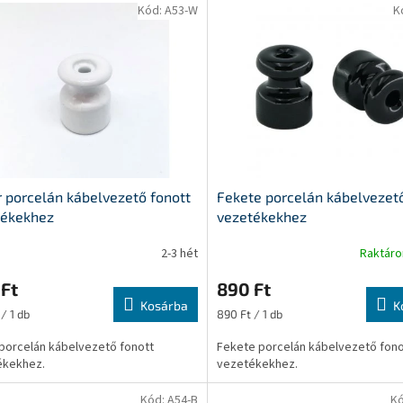
Kód:
A53-W
K
 porcelán kábelvezető fonott
Fekete porcelán kábelvezető
tékekhez
vezetékekhez
2-3 hét
Raktár
Ft
890 Ft
Kosárba
K
ár:
Egységár:
/ 1 db
890 Ft / 1 db
porcelán kábelvezető fonott
Fekete porcelán kábelvezető fono
ékekhez.
vezetékekhez.
Kód:
A54-B
K