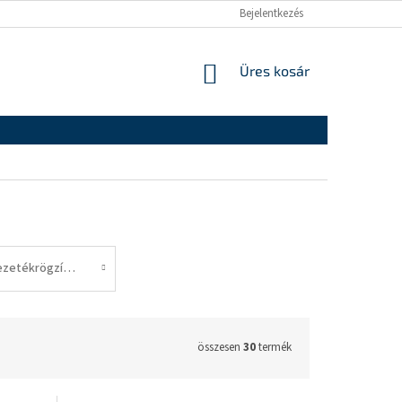
Bejelentkezés
KOSÁR
Üres kosár
Vezetékrögzítők
összesen
30
termék