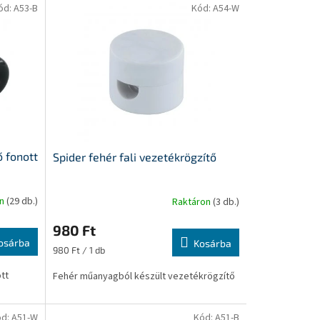
ód:
A53-B
Kód:
A54-W
 fonott
Spider fehér fali vezetékrögzítő
on
(29 db.)
Raktáron
(3 db.)
980 Ft
osárba
Kosárba
Egységár:
980 Ft / 1 db
tt
Fehér műanyagból készült vezetékrögzítő
ód:
A51-W
Kód:
A51-B