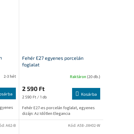
n
Fehér E27 egyenes porcelán
foglalat
2-3 hét
Raktáron
(20 db.)
2 590 Ft
osárba
Kosárba
Egységár:
2 590 Ft / 1 db
 egyenes
Fehér E27-es porcelán foglalat, egyenes
dizájn: Az Időtlen Elegancia
ód:
A62-B
Kód:
A58-JXH02-W