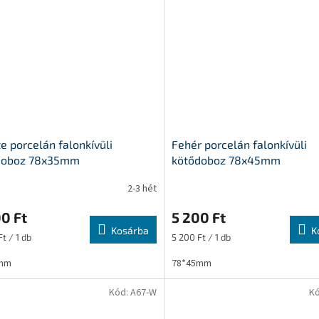
e porcelán falonkívüli
Fehér porcelán falonkívüli
doboz 78x35mm
kötődoboz 78x45mm
2-3 hét
0 Ft
5 200 Ft
Kosárba
K
ár:
Egységár:
t / 1 db
5 200 Ft / 1 db
mm
78*45mm
Kód:
A67-W
K