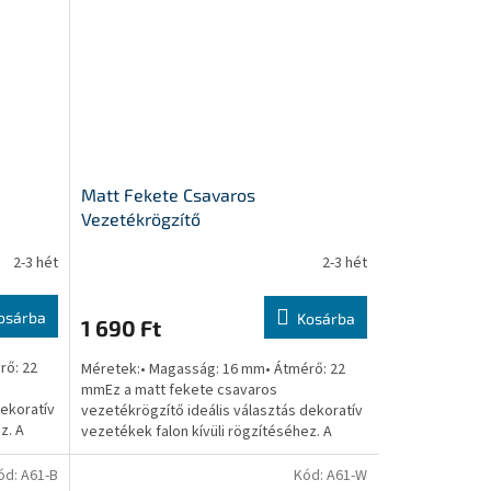
Matt Fekete Csavaros
Vezetékrögzítő
2-3 hét
2-3 hét
osárba
Kosárba
1 690 Ft
rő: 22
Méretek:• Magasság: 16 mm• Átmérő: 22
mmEz a matt fekete csavaros
dekoratív
vezetékrögzítő ideális választás dekoratív
z. A
vezetékek falon kívüli rögzítéséhez. A
rögzítő alumíniumból készült,...
ód:
A61-B
Kód:
A61-W