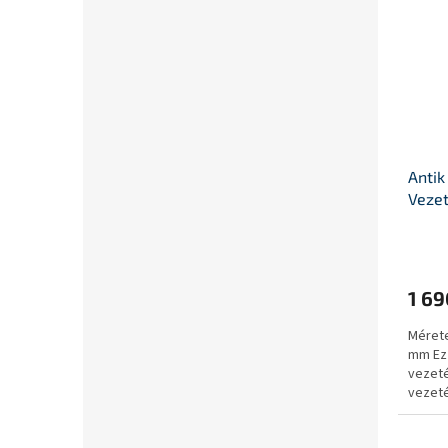
Antik
Vezet
1 69
Mérete
mm Ez 
vezeté
vezeté
rögzít