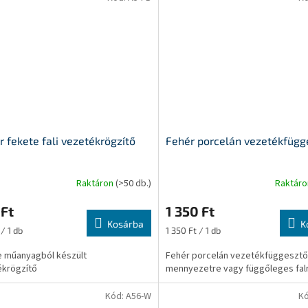
r fekete fali vezetékrögzítő
Fehér porcelán vezetékfügg
Raktáron
(>50 db.)
Raktár
Ft
1 350 Ft
Kosárba
K
ár:
Egységár:
/ 1 db
1 350 Ft / 1 db
 műanyagból készült
Fehér porcelán vezetékfüggesztő
ékrögzítő
mennyezetre vagy függőleges fal
Kód:
A56-W
K