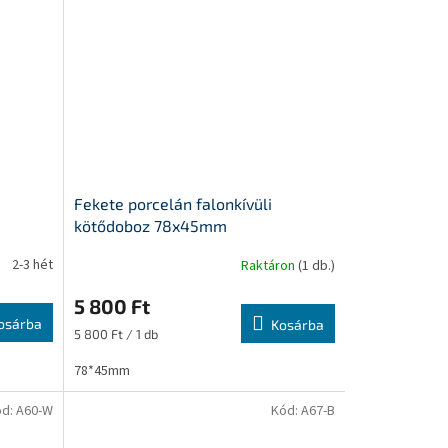
Fekete porcelán falonkívüli
kötődoboz 78x45mm
2-3 hét
Raktáron
(1 db.)
5 800 Ft
osárba
Kosárba
Egységár:
5 800 Ft / 1 db
78*45mm
ód:
A60-W
Kód:
A67-B