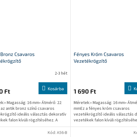
 Bronz Csavaros
Fényes Króm Csavaros
ékrögzítő
Vezetékrögzítő
2-3 hét
Kosárba
K
0 Ft
1 690 Ft
k:• Magasság: 16 mm• Átmérő: 22
Méretek:• Magasság: 16 mm• Átmé
az antik bronz színű csavaros
mmEz a fényes króm csavaros
krögzítő ideális választás dekoratív
vezetékrögzítő ideális választás 
kek falon kívüli rögzítéséhez. A
vezetékek falon kívüli rögzítéséhe
ő alumíniumból...
rögzítő alumíniumból készült,...
Kód:
A56-B
K