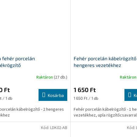
 fehér porcelán
Fehér porcelán kábelrögzítő
ékrögzítő
hengeres vezetékhez
Raktáron
(27 db.)
Raktáro
0 Ft
1 650 Ft
Kosárba
K
ár:
Egységár:
t / 1 db
1 650 Ft / 1 db
porcelán kábelrögzítő - 2 hengeres
Fehér porcelán kábelrögzítő - 1 h
ékhez
vezetékhez, upla rögzítőcsavarral
Kód:
LDK02-AB
Kód: