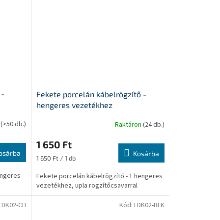
 -
Fekete porcelán kábelrögzítő -
hengeres vezetékhez
n
(>50 db.)
Raktáron
(24 db.)
1 650 Ft
osárba
Kosárba
Egységár:
1 650 Ft / 1 db
engeres
Fekete porcelán kábelrögzítő - 1 hengeres
vezetékhez, upla rögzítőcsavarral
LDK02-CH
Kód:
LDK02-BLK