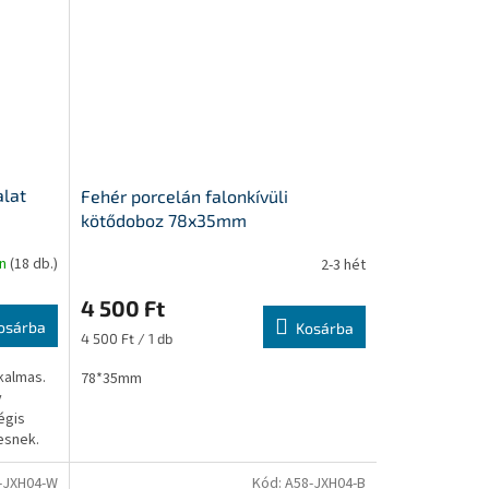
alat
Fehér porcelán falonkívüli
kötődoboz 78x35mm
on
(18 db.)
2-3 hét
4 500 Ft
osárba
Kosárba
Egységár:
4 500 Ft / 1 db
kalmas.
78*35mm
y
égis
esnek.
-JXH04-W
Kód:
A58-JXH04-B