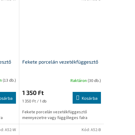
esztő
Fekete porcelán vezetékfüggesztő
on
(13 db.)
Raktáron
(30 db.)
1 350 Ft
osárba
Kosárba
Egységár:
1 350 Ft / 1 db
Fekete porcelán vezetékfüggesztő
ra
mennyezetre vagy függőleges falra
ód:
A52-W
Kód:
A52-B