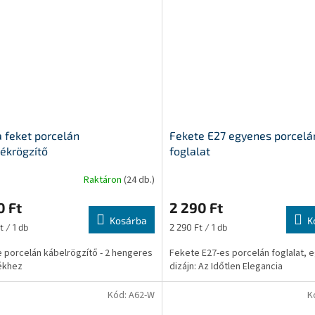
 feket porcelán
Fekete E27 egyenes porcelá
ékrögzítő
foglalat
Raktáron
(24 db.)
0 Ft
2 290 Ft
Kosárba
K
ár:
Egységár:
t / 1 db
2 290 Ft / 1 db
 porcelán kábelrögzítő - 2 hengeres
Fekete E27-es porcelán foglalat,
ékhez
dizájn: Az Időtlen Elegancia
Kód:
A62-W
K