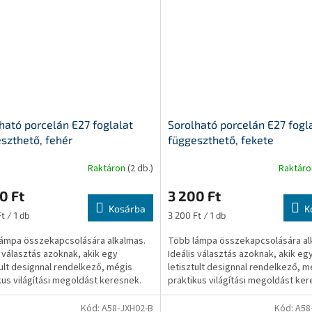
ható porcelán E27 foglalat
Sorolható porcelán E27 fogl
szthető, fehér
függeszthető, fekete
Raktáron
(2 db.)
Raktár
0 Ft
3 200 Ft
Kosárba
K
ár:
Egységár:
t / 1 db
3 200 Ft / 1 db
ámpa összekapcsolására alkalmas.
Több lámpa összekapcsolására al
s választás azoknak, akik egy
Ideális választás azoknak, akik eg
tult designnal rendelkező, mégis
letisztult designnal rendelkező, m
kus világítási megoldást keresnek.
praktikus világítási megoldást ker
Kód:
A58-JXH02-B
Kód:
A58