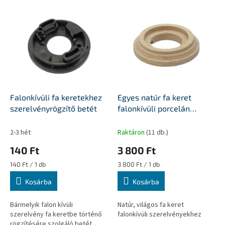
T
e
r
m
é
k
e
k
l
Falonkívüli fa keretekhez
Egyes natúr fa keret
i
szerelvényrögzítő betét
falonkívüli porcelán
s
egységekhez
t
2-3 hét
Raktáron
(11 db.)
á
140 Ft
3 800 Ft
j
a
Egységár:
Egységár:
140 Ft / 1 db
3 800 Ft / 1 db
Kosárba
Kosárba
Bármelyik falon kívüli
Natúr, világos fa keret
szerelvény fa keretbe történő
falonkívüli szerelvényekhez
rögzítésére szolgáló betét