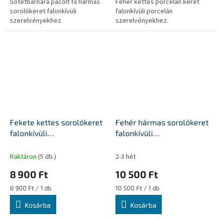
Sötétbarnára pácolt fa hármas
Fehér kettes porcelán keret
sorolókeret falonkívüli
falonkívüli porcelán
szerelvényekhez
szerelvényekhez.
Fekete kettes sorolókeret
Fehér hármas sorolókeret
falonkívüli
falonkívüli
szerelvényekhez
szerelvényekhez
Raktáron
(5 db.)
2-3 hét
8 900 Ft
10 500 Ft
Egységár:
Egységár:
8 900 Ft / 1 db
10 500 Ft / 1 db
Kosárba
Kosárba