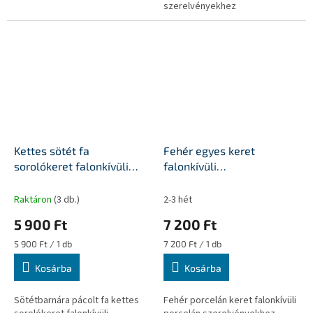
szerelvényekhez
Kettes sötét fa
Fehér egyes keret
sorolókeret falonkívüli
falonkívüli
porcelán egységekhez
szerelvényekhez
Raktáron
(3 db.)
2-3 hét
5 900 Ft
7 200 Ft
Egységár:
Egységár:
5 900 Ft / 1 db
7 200 Ft / 1 db
Kosárba
Kosárba
Sötétbarnára pácolt fa kettes
Fehér porcelán keret falonkívüli