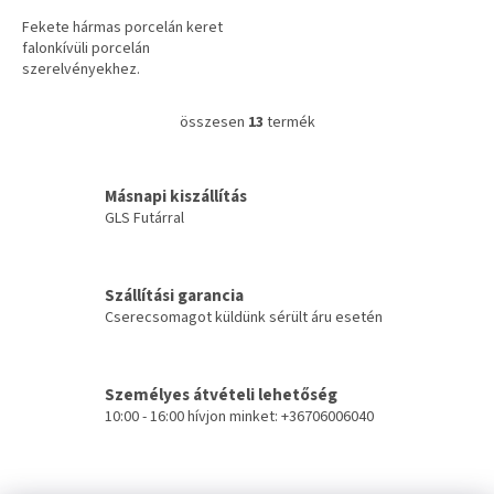
Fekete hármas porcelán keret
falonkívüli porcelán
szerelvényekhez.
összesen
13
termék
L
i
s
t
Másnapi kiszállítás
a
GLS Futárral
i
r
á
Szállítási garancia
n
Cserecsomagot küldünk sérült áru esetén
y
í
t
á
Személyes átvételi lehetőség
s
10:00 - 16:00 hívjon minket: +36706006040
e
l
e
L
m