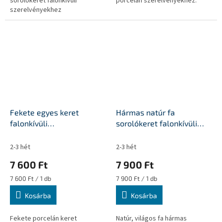
sorolókeret falonkívüli
porcelán szerelvényekhez.
szerelvényekhez
Fekete egyes keret
Hármas natúr fa
falonkívüli
sorolókeret falonkívüli
szerelvényekhez
porcelán egységekhez
2-3 hét
2-3 hét
7 600 Ft
7 900 Ft
Egységár:
Egységár:
7 600 Ft / 1 db
7 900 Ft / 1 db
Kosárba
Kosárba
Fekete porcelán keret
Natúr, világos fa hármas