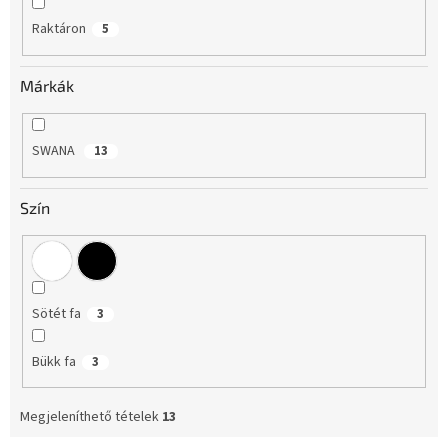
e
Raktáron
5
z
é
s
Márkák
e
SWANA
13
Szín
Sötét fa
3
Bükk fa
3
Megjeleníthető tételek
13