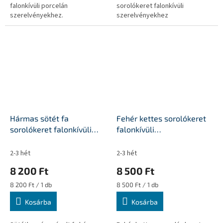
falonkívüli porcelán
sorolókeret falonkívüli
szerelvényekhez.
szerelvényekhez
Hármas sötét fa
Fehér kettes sorolókeret
sorolókeret falonkívüli
falonkívüli
porcelán egységekhez
szerelvényekhez
2-3 hét
2-3 hét
8 200 Ft
8 500 Ft
Egységár:
Egységár:
8 200 Ft / 1 db
8 500 Ft / 1 db
Kosárba
Kosárba