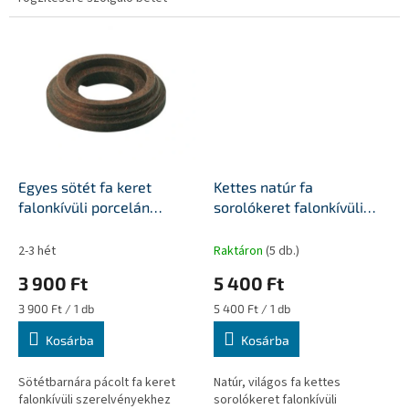
Egyes sötét fa keret
Kettes natúr fa
falonkívüli porcelán
sorolókeret falonkívüli
egységekhez
porcelán egységekhez
2-3 hét
Raktáron
(5 db.)
3 900 Ft
5 400 Ft
Egységár:
Egységár:
3 900 Ft / 1 db
5 400 Ft / 1 db
Kosárba
Kosárba
Sötétbarnára pácolt fa keret
Natúr, világos fa kettes
falonkívüli szerelvényekhez
sorolókeret falonkívüli