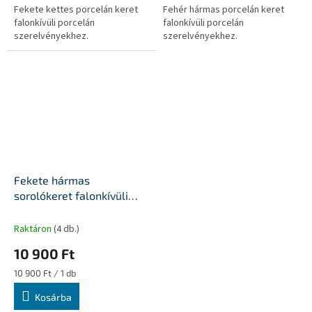
Fekete kettes porcelán keret
Fehér hármas porcelán keret
falonkívüli porcelán
falonkívüli porcelán
szerelvényekhez.
szerelvényekhez.
Fekete hármas
sorolókeret falonkívüli
szerelvényekhez
Raktáron
(4 db.)
10 900 Ft
Egységár:
10 900 Ft / 1 db
Kosárba