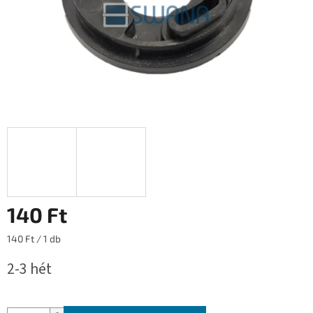
140 Ft
Egységár:
140 Ft / 1 db
2-3 hét