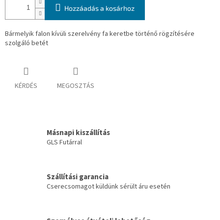
Hozzáadás a kosárhoz
Bármelyik falon kívüli szerelvény fa keretbe történő rögzítésére
szolgáló betét
KÉRDÉS
MEGOSZTÁS
Másnapi kiszállítás
GLS Futárral
Szállítási garancia
Cserecsomagot küldünk sérült áru esetén