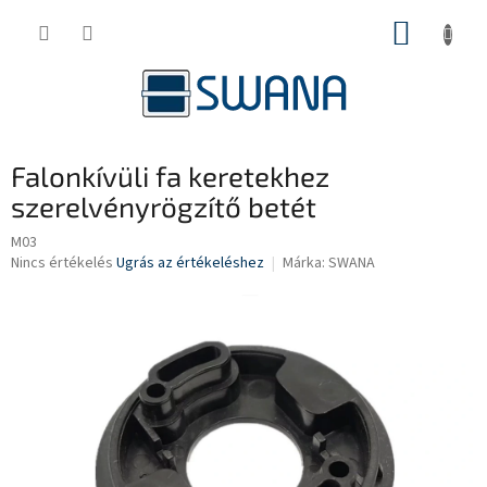
Ugrás
KOSÁR
a
fő
tartalomhoz
Falonkívüli fa keretekhez
szerelvényrögzítő betét
M03
A
Nincs értékelés
Ugrás az értékeléshez
Márka:
SWANA
termék
átlagos
értékelése
5-
ből
0,0
csillag.