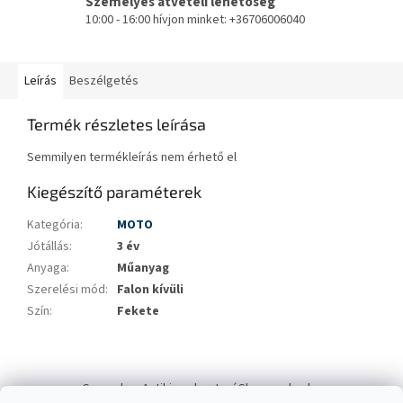
Személyes átvételi lehetőség
10:00 - 16:00 hívjon minket: +36706006040
Leírás
Beszélgetés
Termék részletes leírása
Semmilyen termékleírás nem érhető el
Kiegészítő paraméterek
Kategória
:
MOTO
Jótállás
:
3 év
Anyaga
:
Műanyag
Szerelési mód
:
Falon kívüli
Szín
:
Fekete
L
á
Swana.hu
Antikizzo.hu
IzzóShop
solyo.hu