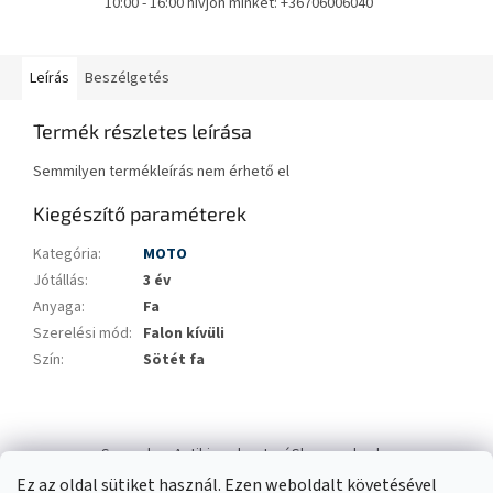
10:00 - 16:00 hívjon minket: +36706006040
Leírás
Beszélgetés
Termék részletes leírása
Semmilyen termékleírás nem érhető el
Kiegészítő paraméterek
Kategória
:
MOTO
Jótállás
:
3 év
Anyaga
:
Fa
Szerelési mód
:
Falon kívüli
Szín
:
Sötét fa
L
á
Swana.hu
Antikizzo.hu
IzzóShop
solyo.hu
b
Ez az oldal sütiket használ. Ezen weboldalt követésével