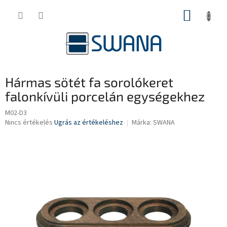
Ugrás
KOSÁR
a
fő
tartalomhoz
Hármas sötét fa sorolókeret
falonkívüli porcelán egységekhez
M02-D3
A
Nincs értékelés
Ugrás az értékeléshez
Márka:
SWANA
termék
átlagos
értékelése
5-
ből
0,0
csillag.