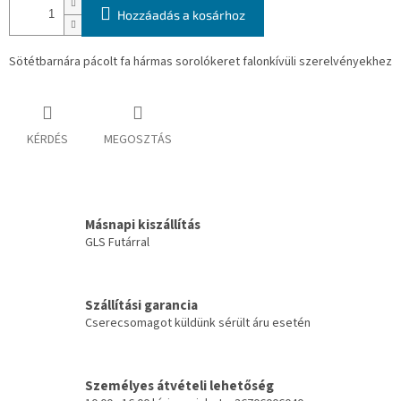
Hozzáadás a kosárhoz
Sötétbarnára pácolt fa hármas sorolókeret falonkívüli szerelvényekhez
KÉRDÉS
MEGOSZTÁS
Másnapi kiszállítás
GLS Futárral
Szállítási garancia
Cserecsomagot küldünk sérült áru esetén
Személyes átvételi lehetőség