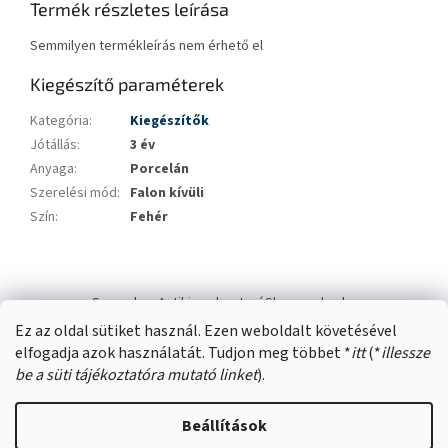
Termék részletes leírása
Semmilyen termékleírás nem érhető el
Kiegészítő paraméterek
Kategória
:
Kiegészítők
Jótállás
:
3 év
Anyaga
:
Porcelán
Szerelési mód
:
Falon kívüli
Szín
:
Fehér
L
á
Swana.hu
Antikizzo.hu
IzzóShop
solyo.hu
b
Ez az oldal sütiket használ. Ezen weboldalt követésével
l
elfogadja azok használatát. Tudjon meg többet *
itt
(*
illessze
é
be a süti tájékoztatóra mutató linket
).
c
Beállítások
Shoptet készítette