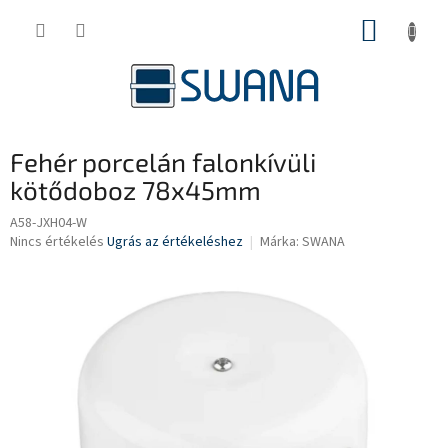
Ugrás
KOSÁR
a
fő
tartalomhoz
Fehér porcelán falonkívüli
kötődoboz 78x45mm
A58-JXH04-W
A
Nincs értékelés
Ugrás az értékeléshez
Márka:
SWANA
termék
átlagos
értékelése
5-
ből
0,0
csillag.