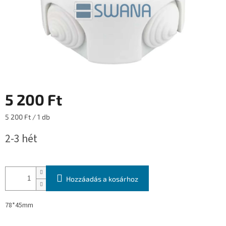
5 200 Ft
Egységár:
5 200 Ft / 1 db
2-3 hét
Hozzáadás a kosárhoz
78*45mm