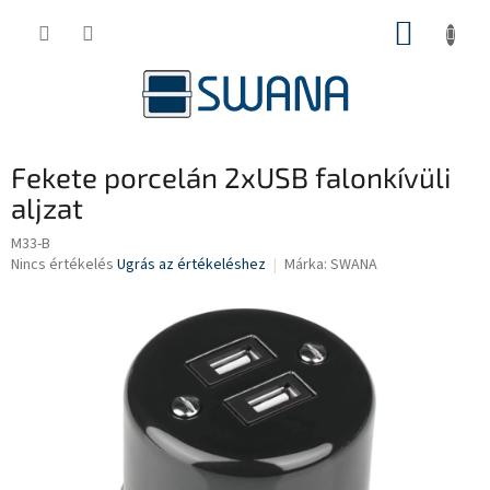
Ugrás
KOSÁR
a
fő
tartalomhoz
Fekete porcelán 2xUSB falonkívüli
aljzat
M33-B
A
Nincs értékelés
Ugrás az értékeléshez
Márka:
SWANA
termék
átlagos
értékelése
5-
ből
0,0
csillag.