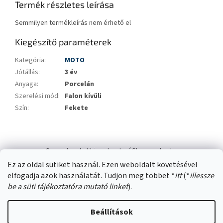
Termék részletes leírása
Semmilyen termékleírás nem érhető el
Kiegészítő paraméterek
Kategória
:
MOTO
Jótállás
:
3 év
Anyaga
:
Porcelán
Szerelési mód
:
Falon kívüli
Szín
:
Fekete
L
á
Swana.hu
Antikizzo.hu
IzzóShop
solyo.hu
b
Ez az oldal sütiket használ. Ezen weboldalt követésével
l
elfogadja azok használatát. Tudjon meg többet *
itt
(*
illessze
é
be a süti tájékoztatóra mutató linket
).
c
Beállítások
Shoptet készítette