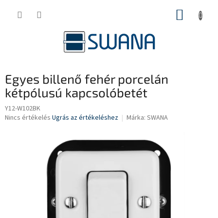
Ugrás
KOSÁR
a
fő
tartalomhoz
Egyes billenő fehér porcelán
kétpólusú kapcsolóbetét
Y12-W102BK
A
Nincs értékelés
Ugrás az értékeléshez
Márka:
SWANA
termék
átlagos
értékelése
5-
ből
0,0
csillag.