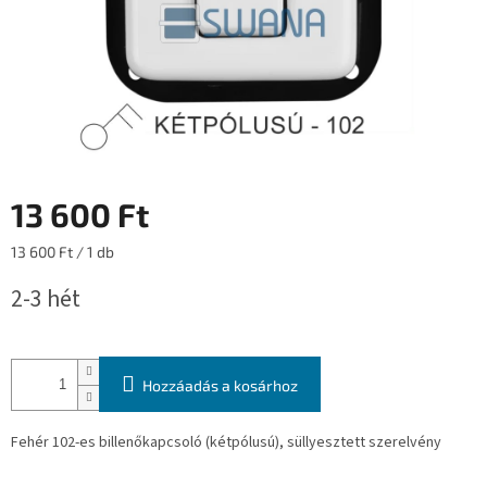
13 600 Ft
Egységár:
13 600 Ft / 1 db
2-3 hét
Hozzáadás a kosárhoz
Fehér 102-es billenőkapcsoló (kétpólusú), süllyesztett szerelvény