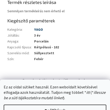
Termék részletes leírása
Semmilyen termékleírás nem érhető el
Kiegészítő paraméterek
Kategória
:
YAGO
Jótállás
:
3 év
Anyaga
:
Porcelán
Kapcsoló típusa
:
Kétpólusú - 102
Szerelési mód
:
Süllyesztett
Szín
:
Fehér
L
á
Swana.hu
Antikizzo.hu
IzzóShop
solyo.hu
b
Ez az oldal sütiket használ. Ezen weboldalt követésével
l
elfogadja azok használatát. Tudjon meg többet *
itt
(*
illessze
é
be a süti tájékoztatóra mutató linket
).
c