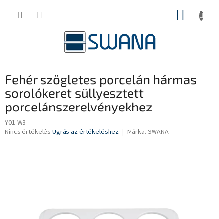
Ugrás
KOSÁR
a
fő
tartalomhoz
Fehér szögletes porcelán hármas
sorolókeret süllyesztett
porcelánszerelvényekhez
Y01-W3
A
Nincs értékelés
Ugrás az értékeléshez
Márka:
SWANA
termék
átlagos
értékelése
5-
ből
0,0
csillag.