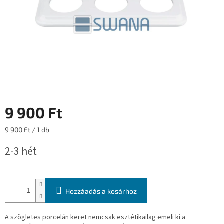
9 900 Ft
Egységár:
9 900 Ft / 1 db
2-3 hét
Hozzáadás a kosárhoz
A szögletes porcelán keret nemcsak esztétikailag emeli ki a