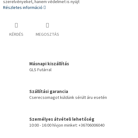
szerelvényeket, hanem védelmet is nyújt
Részletes információ
KÉRDÉS
MEGOSZTÁS
Másnapi kiszállítás
GLS Futárral
Szállítási garancia
Cserecsomagot küldünk sérült áru esetén
Személyes átvételi lehetőség
10:00 - 16:00 hívjon minket: +36706006040