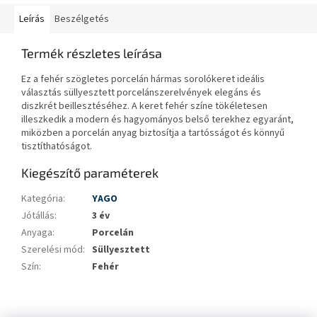
Leírás
Beszélgetés
Termék részletes leírása
Ez a fehér szögletes porcelán hármas sorolókeret ideális
választás süllyesztett porcelánszerelvények elegáns és
diszkrét beillesztéséhez. A keret fehér színe tökéletesen
illeszkedik a modern és hagyományos belső terekhez egyaránt,
miközben a porcelán anyag biztosítja a tartósságot és könnyű
tisztíthatóságot.
Kiegészítő paraméterek
Kategória
:
YAGO
Jótállás
:
3 év
Anyaga
:
Porcelán
Szerelési mód
:
Süllyesztett
Szín
:
Fehér
L