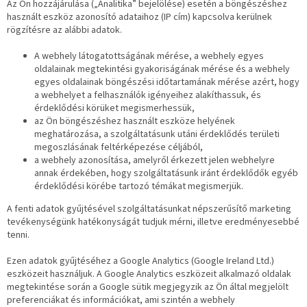
Az Ön hozzájárulása („Analitika” bejelölése) esetén a böngészéshez
használt eszköz azonosító adataihoz (IP cím) kapcsolva kerülnek
rögzítésre az alábbi adatok.
A webhely látogatottságának mérése, a webhely egyes
oldalainak megtekintési gyakoriságának mérése és a webhely
egyes oldalainak böngészési időtartamának mérése azért, hogy
a webhelyet a felhasználók igényeihez alakíthassuk, és
érdeklődési körüket megismerhessük,
az Ön böngészéshez használt eszköze helyének
meghatározása, a szolgáltatásunk utáni érdeklődés területi
megoszlásának feltérképezése céljából,
a webhely azonosítása, amelyről érkezett jelen webhelyre
annak érdekében, hogy szolgáltatásunk iránt érdeklődők egyéb
érdeklődési körébe tartozó témákat megismerjük.
A fenti adatok gyűjtésével szolgáltatásunkat népszerűsítő marketing
tevékenységünk hatékonyságát tudjuk mérni, illetve eredményesebbé
tenni.
Ezen adatok gyűjtéséhez a Google Analytics (Google Ireland Ltd.)
eszközeit használjuk. A Google Analytics eszközeit alkalmazó oldalak
megtekintése során a Google sütik megjegyzik az Ön által megjelölt
preferenciákat és információkat, ami szintén a webhely