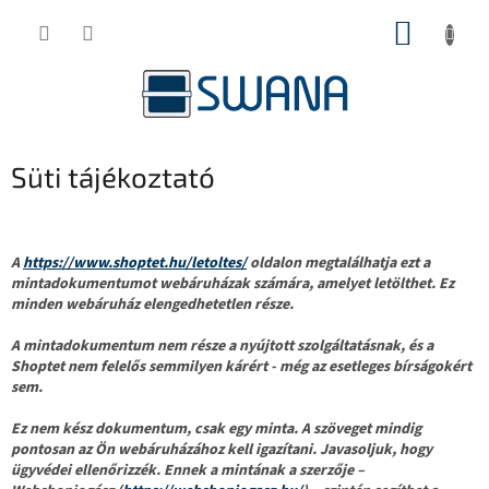
Ugrás
KOSÁR
a
fő
tartalomhoz
Süti tájékoztató
A
https://www.shoptet.hu/letoltes/
oldalon megtalálhatja ezt a
mintadokumentumot webáruházak számára, amelyet letölthet. Ez
minden webáruház elengedhetetlen része.
A mintadokumentum nem része a nyújtott szolgáltatásnak, és a
Shoptet nem felelős semmilyen kárért - még az esetleges bírságokért
sem.
Ez nem kész dokumentum, csak egy minta. A szöveget mindig
pontosan az Ön webáruházához kell igazítani. Javasoljuk, hogy
ügyvédei ellenőrizzék. Ennek a mintának a szerzője –