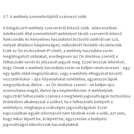
2.7. A webhely üzemeltetőjétől származó sütik
A böngészett webhely szerveréről érkező sütik. Jelen esetben
Adatkezelő által üzemeltetett webhelyet tároló szerverről érkező
funkcionális és kényelmes használatot biztosító sütikről van szó,
melyek általános tulajdonságait, működését fentebb részleteztük.
Ezek az Ön eszközének IP-címét, a webhely használata során
meglátogatott oldalakat, esetlegesen (az Ön döntése szerint) a
felhasználó nevét és jelszavát jegyzik meg. Ezzel tesszük lehetővé,
hogy Önnek a webhely használata során ne kelljen rendszeresen – egy-
egy újabb oldal megnyitásakor, vagy a webhely elhagyását követő
visszatéréskor – újra folyamatokat ismételnie, ugyanazon lapok
megnyitásával, illetve – az Ön döntése szerint – ne kelljen újra
azonosítania magát, illetve újra bejelentkeznie. A webhelyünk
regisztrált felhasználói számára a megfelelő jogosultságok biztosítása
érdekében alkalmazzuk a sütiket; ha a felhasználó belépett a
webhelyre, megkapja a szükséges jogosultságokat. Ezzel
kapcsolatban egyéb információt nem tárolnak ezek a sütik, azt sem,
hogy mikor lépett be, ki lépett be, egyszerűen a belépési
jogosultságot ellenőrizzük használatukkal.