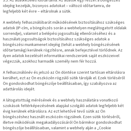
3.5. Az adatkezelés időtartama: Az adatok egy részét a böngészés
idejéig kezeljük, bizonyos adatokat – változó időtartamra, de
legfeljebb két évre – eltárolnak a sütik.
A webhely felhasználóbarát működésének biztosításához szükséges
adatok (IP-cím, a böngészés során a webhelyen meglátogatott oldalak
sorrendje), valamint a belépési jogosultság ellenőrzéséhez és a
használati jogosultságok biztosításához szükséges adatok a
böngészési munkamenet idejéig (tehát a webhely böngészésének
időtartamáig) kerülnek rögzítésre, annak befejeztével törlődnek. Az
ilyen adatok kezelését informatikai rendszerünk saját eszközeivel
végezzük, azokhoz harmadik személy nem fér hozzá.
A felhasználónév és jelszó az Ön döntése szerint tartósan eltárolásra
kerülhet, ezt az Ön eszközén rögzülő sütik tárolják el. Ezek törléséről
Ön gondoskodhat böngészője beállításaiban, így szabályozva az
adattárolás idejét.
A látogatottság mérésének és a webhely használatára vonatkozó
szokások feltérképezésének alapjául szolgáló adatok legfeljebb két
évig kerülnek eltárolásra. Az ezt lehetővé tevő sütik az Ön
böngészéshez használt eszközén rögzülnek. Ezen sütik törléséről,
illetve működésük megakadályozásáról Ön bármikor gondoskodhat
böngészője beállításaiban, valamint a webhely alján a „Cookie