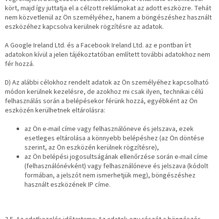
kört, majd így juttatja el a célzott reklámokat az adott eszközre. Tehát
nem közvetlenül az Ön személyéhez, hanem a böngészéshez használt
eszközéhez kapcsolva kerülnek rögzítésre az adatok.
A Google Ireland Ltd. és a Facebook Ireland Ltd. az e pontban írt
adatokon kívül a jelen tájékoztatóban említett további adatokhoz nem
fér hozzá.
D) Az alábbi célokhoz rendelt adatok az Ön személyéhez kapcsolható
módon kerülnek kezelésre, de azokhoz mi csak ilyen, technikai célú
felhasználás során a belépésekor férünk hozzá, egyébként az Ön
eszközén kerülhetnek eltárolásra:
az Ön e-mail címe vagy felhasználóneve és jelszava, ezek
esetleges eltárolása a könnyebb belépéshez (az Ön döntése
szerint, az Ön eszközén kerülnek rögzítésre),
az Ön belépési jogosultságának ellenőrzése során e-mail címe
(felhasználónévként) vagy felhasználóneve és jelszava (kódolt
formában, a jelszót nem ismerhetjük meg), böngészéshez
használt eszközének IP címe.