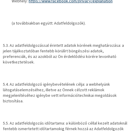
Webhely:
https://www.facebook.com/privacy/explanation
(a továbbiakban együtt: Adatfeldolgozók).
5.3. Az adatfeldolgozással érintett adatok körének meghatározása: a
jelen tájékoztatóban fentebb körülírt böngészési adatok,
preferenciák, és az azokból az Ön érdeklődési körére levonható
következtetések.
5.4. Az adatfeldolgozó igénybevételének célja: a webhelyünk
látogatáselemzéséhez, illetve az Önnek célzott reklámok
megjelenítéséhez igénybe vett információtechnikai megoldások
biztosítása.
5.5. Az adatfeldolgozás időtartama: a különböző céllal kezelt adatoknál
fentebb ismertetett időtartamokig férnek hozzá az Adatfeldolgozók