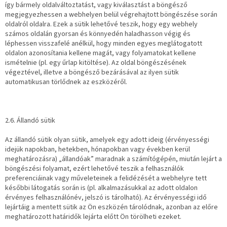
így bármely oldalváltoztatást, vagy kiválasztást a böngésző
megjegyezhessen a webhelyen belül végrehajtott böngészése során
oldalról oldalra. Ezek a sütik lehetővé teszik, hogy egy webhely
számos oldalán gyorsan és könnyedén haladhasson végig és
léphessen visszafelé anélkül, hogy minden egyes meglátogatott
oldalon azonosítania kellene magát, vagy folyamatokat kellene
ismételnie (pl. egy űrlap kitöltése). Az oldal böngészésének
végeztével, illetve a böngésző bezárásával az ilyen sütik
automatikusan törlődnek az eszközéről.
2.6. Állandó sütik
Az állandó sütik olyan sütik, amelyek egy adott ideig (érvényességi
idejük napokban, hetekben, hónapokban vagy években kerül
meghatározásra) „állandóak” maradnak a számítógépén, miután lejárt a
böngészési folyamat, ezért lehetővé teszik a felhasználók
preferenciáinak vagy műveleteinek a felidézését a webhelyre tett
későbbi látogatás során is (pl. alkalmazásukkal az adott oldalon
érvényes felhasználónév, jelszó is tárolható). Az érvényességi idő
lejártáig a mentett sütik az Ön eszközén tárolódnak, azonban az előre
meghatározott határidők lejárta előtt Ön törölheti ezeket.