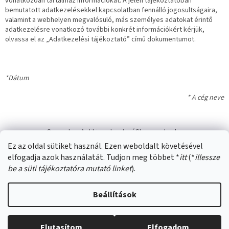
vonatkozóan tartalmaz információkat. A jelen tájékoztatóban
bemutatott adatkezelésekkel kapcsolatban fennálló jogosultságaira,
valamint a webhelyen megvalósuló, más személyes adatokat érintő
adatkezelésre vonatkozó további konkrét információkért kérjük,
olvassa el az „Adatkezelési tájékoztató” című dokumentumot.
*Dátum
* A cég neve
L
á
Swana.hu
Antikizzo.hu
IzzóShop
solyo.hu
b
Ez az oldal sütiket használ. Ezen weboldalt követésével
l
elfogadja azok használatát. Tudjon meg többet *
itt
(*
illessze
é
be a süti tájékoztatóra mutató linket
).
c
Beállítások
Shoptet készítette
Elutasítom
Elfogadom
Copyright 2026
SWANA Webáruház
. Minden jog fenntartva.