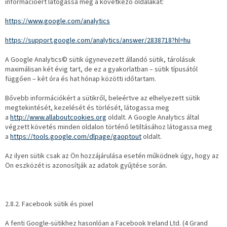
információért látogassa meg a következő oldalakat:
https://www.google.com/analytics
https://support.google.com/analytics/answer/2838718?hl=hu
A Google Analytics© sütik úgynevezett állandó sütik, tárolásuk
maximálisan két évig tart, de ez a gyakorlatban – sütik típusától
függően – két óra és hat hónap közötti időtartam.
Bővebb információkért a sütikről, beleértve az elhelyezett sütik
megtekintését, kezelését és törlését, látogassa meg
a
http://www.allaboutcookies.org
oldalt. A Google Analytics által
végzett követés minden oldalon történő letiltásához látogassa meg
a
https://tools.google.com/dlpage/gaoptout
oldalt.
Az ilyen sütik csak az Ön hozzájárulása esetén működnek úgy, hogy az
Ön eszközét is azonosítják az adatok gyűjtése során.
2.8.2. Facebook sütik és pixel
A fenti Google-sütikhez hasonlóan a Facebook Ireland Ltd. (4 Grand