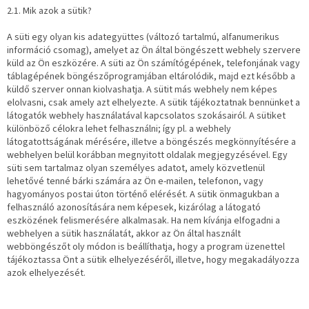
2.1. Mik azok a sütik?
A süti egy olyan kis adategyüttes (változó tartalmú, alfanumerikus
információ csomag), amelyet az Ön által böngészett webhely szervere
küld az Ön eszközére. A süti az Ön számítógépének, telefonjának vagy
táblagépének böngészőprogramjában eltárolódik, majd ezt később a
küldő szerver onnan kiolvashatja. A sütit más webhely nem képes
elolvasni, csak amely azt elhelyezte. A sütik tájékoztatnak bennünket a
látogatók webhely használatával kapcsolatos szokásairól. A sütiket
különböző célokra lehet felhasználni; így pl. a webhely
látogatottságának mérésére, illetve a böngészés megkönnyítésére a
webhelyen belül korábban megnyitott oldalak megjegyzésével. Egy
süti sem tartalmaz olyan személyes adatot, amely közvetlenül
lehetővé tenné bárki számára az Ön e-mailen, telefonon, vagy
hagyományos postai úton történő elérését. A sütik önmagukban a
felhasználó azonosítására nem képesek, kizárólag a látogató
eszközének felismerésére alkalmasak. Ha nem kívánja elfogadni a
webhelyen a sütik használatát, akkor az Ön által használt
webböngészőt oly módon is beállíthatja, hogy a program üzenettel
tájékoztassa Önt a sütik elhelyezéséről, illetve, hogy megakadályozza
azok elhelyezését.