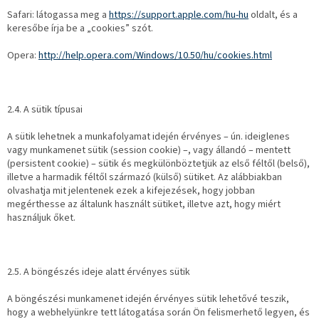
Safari: látogassa meg a
https://support.apple.com/hu-hu
oldalt, és a
keresőbe írja be a „cookies” szót.
Opera:
http://help.opera.com/Windows/10.50/hu/cookies.html
2.4. A sütik típusai
A sütik lehetnek a munkafolyamat idején érvényes – ún. ideiglenes
vagy munkamenet sütik (session cookie) –, vagy állandó – mentett
(persistent cookie) – sütik és megkülönböztetjük az első féltől (belső),
illetve a harmadik féltől származó (külső) sütiket. Az alábbiakban
olvashatja mit jelentenek ezek a kifejezések, hogy jobban
megérthesse az általunk használt sütiket, illetve azt, hogy miért
használjuk őket.
2.5. A böngészés ideje alatt érvényes sütik
A böngészési munkamenet idején érvényes sütik lehetővé teszik,
hogy a webhelyünkre tett látogatása során Ön felismerhető legyen, és