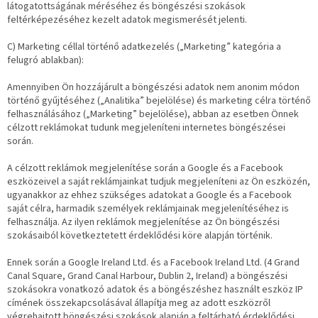
látogatottságának méréséhez és böngészési szokások
feltérképezéséhez kezelt adatok megismerését jelenti.
C) Marketing céllal történő adatkezelés („Marketing” kategória a
felugró ablakban):
Amennyiben Ön hozzájárult a böngészési adatok nem anonim módon
történő gyűjtéséhez („Analitika” bejelölése) és marketing célra történő
felhasználásához („Marketing” bejelölése), abban az esetben Önnek
célzott reklámokat tudunk megjeleníteni internetes böngészései
során.
A célzott reklámok megjelenítése során a Google és a Facebook
eszközeivel a saját reklámjainkat tudjuk megjeleníteni az Ön eszközén,
ugyanakkor az ehhez szükséges adatokat a Google és a Facebook
saját célra, harmadik személyek reklámjainak megjelenítéséhez is
felhasználja. Az ilyen reklámok megjelenítése az Ön böngészési
szokásaiból következtetett érdeklődési köre alapján történik.
Ennek során a Google Ireland Ltd. és a Facebook Ireland Ltd. (4 Grand
Canal Square, Grand Canal Harbour, Dublin 2, Ireland) a böngészési
szokásokra vonatkozó adatok és a böngészéshez használt eszköz IP
címének összekapcsolásával állapítja meg az adott eszközről
végrehajtott böngészési szokások alapján a feltárható érdeklődési