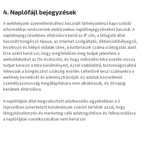
4. Naplófájl bejegyzések
A webhelyünk üzemeltetéséhez használt tárhelyünkhöz kapcsolódó
informatikai rendszerünk elektronikus naplóbejegyzéseket használ. A
naplóbejegyzésekben eltárolásra kerül az IP cím, a látogató által
használt böngésző típusa, az internet szolgáltató, dátum/időbélyegző,
hivatkozó és kilépő oldalak címe, a kattintások száma a látogatás alatt.
Erre azért kerül sor, hogy megfelelően meg tudjuk jeleníteni a
weboldalunkat az Ön eszközén, és hogy működési hiba esetén vissza
tudjuk keresni a hiba körülményeit, ezzel stabilabbá, biztonságosabbá
tehessük a böngészést szükség esetén. Lehetővé teszi számunkra a
webhely kezelését és adminisztrációját. Az adatok közvetlenül
személyazonosság megállapítására nem alkalmasak, és 30 napig
kerülnek eltárolásra.
A naplófájlok által megvalósított adatkezelés egyebekben a 3.
fejezetben ismertetett körülmények szerint történik azzal, hogy
látogatáselemzés és marketing célú adatrögzítésre és felhasználásra
a naplófájlok vonatkozásában nem kerül sor.