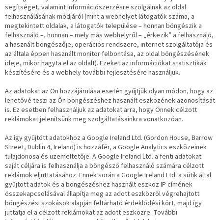
segítséget, valamint információszerzésre szolgálnak az oldal
felhasználásának módjáról (mint a webhelyet látogatók száma, a
megtekintett oldalak, a látogatók települése – honnan böngészik a
felhasználó –, honnan – mely más webhelyről – „érkezik” a felhasználó,
a használt böngészője, operációs rendszere, internet szolgáltatója és
az általa éppen használt monitor felbontása, az oldal böngészésének
ideje, mikor hagyta el az oldalt). Ezeket az információkat statisztikák
készítésére és a webhely további fejlesztésére használjuk.
Az adatokat az Ön hozzájárulása esetén gyűjtjük olyan módon, hogy az
lehetővé teszi az Ön böngészéshez használt eszközének azonosítását
is. Ez esetben felhasználjuk az adatokat arra, hogy Önnek célzott
reklámokat jelenítsünk meg szolgáltatásainkra vonatkozóan.
Az így gyűjtött adatokhoz a Google Ireland Ltd. (Gordon House, Barrow
Street, Dublin 4, Ireland) is hozzáfér, a Google Analytics eszközeinek
tulajdonosa és üzemeltetője. A Google Ireland Ltd. a fenti adatokat
saját céljára is felhasználja a böngésző felhasználó számára célzott
reklámok eljuttatásához. Ennek során a Google Ireland Ltd. a sütik által
gyűjtött adatok és a böngészéshez használt eszköz IP címének
összekapcsolásával állapítja meg az adott eszközről végrehajtott
böngészési szokások alapján feltárható érdeklődési kört, majd így
juttatja el a célzott reklámokat az adott eszközre. További