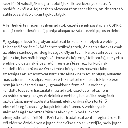
kezelését valósítják meg a naplófájlok, illetve bizonyos sütik. A
naplófájlokról a 4. fejezetben olvashat részletesebben, az ide tartozó
sütikről az alábbiakban tájékoztatjuk.
A fentiek értelmében az ilyen adatok kezelésének jogalapja a GDPR 6.
cikk (1) bekezdésének f) pontja alapján az Adatkezelő jogos érdeke.
E jogalappal kizárólag olyan adatokat kezelünk, amelyek a webhely
felhasználóbarát működéséhez szükségesek, és ezen adatokat csak
az ehhez szükséges ideig kezeljük. Olyan technikai adatokról van szó
(pl. IP-cím, használt böngésző típusa és képernyőfelbontás), melyek a
webhely oldalainak élvezhető megjelenítéséhez, funkcióinak
rendeltetésszerű és az Ön számára kényelmes használatához
szükségesek. Az adatokat harmadik félnek nem továbbítjuk, valamint
más célra nem kezeljük. Minderre tekintettel ezen adatok kezelése
nem jár kockázattal Önre, ugyanakkor a fenti cél - a webhely
rendeltetésszerű használata - az adatok kezelése nélkül nem
valósítható meg. Jogos érdekünk a webhely használhatóságának
biztosítása, mivel szolgáltatásaink elektronikus úton történő
elérhetőségét csak így tudjuk lehetővé tenni. A webhelyünk
elérhetőségének biztosítása hatékony működésünkhöz
elengedhetetlen feltétel. Ezért a fenti adatokat az itt meghatározott
cél elérése érdekében a jogos érdekünk alapján kezeljük, mely jogos