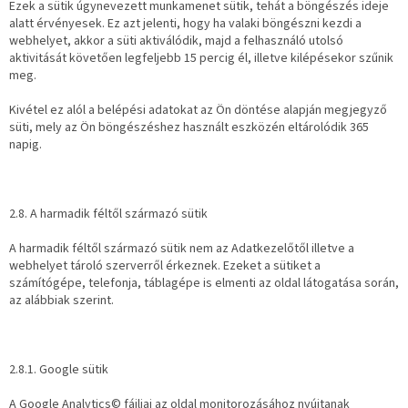
Ezek a sütik úgynevezett munkamenet sütik, tehát a böngészés ideje
alatt érvényesek. Ez azt jelenti, hogy ha valaki böngészni kezdi a
webhelyet, akkor a süti aktiválódik, majd a felhasználó utolsó
aktivitását követően legfeljebb 15 percig él, illetve kilépésekor szűnik
meg.
Kivétel ez alól a belépési adatokat az Ön döntése alapján megjegyző
süti, mely az Ön böngészéshez használt eszközén eltárolódik 365
napig.
2.8. A harmadik féltől származó sütik
A harmadik féltől származó sütik nem az Adatkezelőtől illetve a
webhelyet tároló szerverről érkeznek. Ezeket a sütiket a
számítógépe, telefonja, táblagépe is elmenti az oldal látogatása során,
az alábbiak szerint.
2.8.1. Google sütik
A Google Analytics© fájljai az oldal monitorozásához nyújtanak