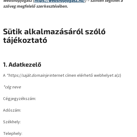
Webshopjogász (
https://webshopjogasz.hu/
) – szintén segíthet a
szöveg megfelelő szerkesztésében.
Sütik alkalmazásáról szóló
tájékoztató
1. Adatkezelő
A
*https://saját.domainje
internet címen elérhető webhelyet a(z)
*cég neve
Cégjegyzékszám:
Adószám:
Székhely:
Telephely: