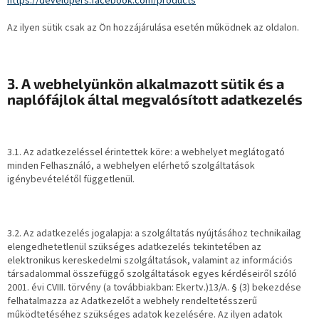
https://developers.facebook.com/products
Az ilyen sütik csak az Ön hozzájárulása esetén működnek az oldalon.
3. A webhelyünkön alkalmazott sütik és a
naplófájlok által megvalósított adatkezelés
3.1. Az adatkezeléssel érintettek köre: a webhelyet meglátogató
minden Felhasználó, a webhelyen elérhető szolgáltatások
igénybevételétől függetlenül.
3.2. Az adatkezelés jogalapja: a szolgáltatás nyújtásához technikailag
elengedhetetlenül szükséges adatkezelés tekintetében az
elektronikus kereskedelmi szolgáltatások, valamint az információs
társadalommal összefüggő szolgáltatások egyes kérdéseiről szóló
2001. évi CVIII. törvény (a továbbiakban: Ekertv.)13/A. § (3) bekezdése
felhatalmazza az Adatkezelőt a webhely rendeltetésszerű
működtetéséhez szükséges adatok kezelésére. Az ilyen adatok