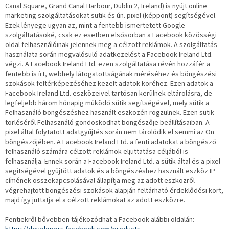
Canal Square, Grand Canal Harbour, Dublin 2, Ireland) is nyújt online
marketing szolgáltatásokat sütik és ún. pixel (képpont) segítségével.
Ezek lényege ugyan az, mint a fentebb ismertetett Google
szolgáltatásoké, csak ez esetben elsősorban a Facebook közösségi
oldal felhasználóinak jelennek meg a célzott reklámok. A szolgáltatás
használata során megvalósuló adatkezelést a Facebook Ireland Ltd.
végzi. A Facebook Ireland Ltd. ezen szolgáltatása révén hozzáfér a
fentebb is írt, webhely látogatottságának méréséhez és böngészési
szokások feltérképezéséhez kezelt adatok köréhez. Ezen adatok a
Facebook Ireland Ltd. eszközeivel tartósan kerülnek eltárolásra, de
legfeljebb három hónapig működő sütik segítségével, mely sütik a
Felhasználó böngészéshez használt eszközén rögzülnek. Ezen sütik
törléséről Felhasználó gondoskodhat böngészője beállításaiban. A
pixel által folytatott adatgyűjtés során nem tárolódik el semmi az Ön
böngészőjében. A Facebook Ireland Ltd. a fenti adatokat a böngésző
felhasználó számára célzott reklámok eljuttatása céljából is
felhasználja. Ennek során a Facebook Ireland Ltd. a sütik által és a pixel
segítségével gyűjtött adatok és a böngészéshez használt eszköz IP
címének összekapcsolásával állapítja meg az adott eszközről
végrehajtott böngészési szokások alapján feltárható érdeklődési kört,
majd így juttatja el a célzott reklámokat az adott eszközre.
Fentiekről bővebben tájékozódhat a Facebook alábbi oldalán: