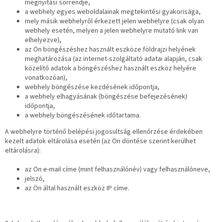
megnyitási sorrendje,
a webhely egyes weboldalainak megtekintési gyakorisága,
mely másik webhelyről érkezett jelen webhelyre (csak olyan
webhely esetén, melyen a jelen webhelyre mutató link van
elhelyezve),
az Ön böngészéshez használt eszköze földrajzi helyének
meghatározása (az internet-szolgáltató adatai alapján, csak
közelítő adatok a böngészéshez használt eszköz helyére
vonatkozóan),
webhely böngészése kezdésének időpontja,
a webhely elhagyásának (böngészése befejezésének)
időpontja,
a webhely böngészésének időtartama.
A webhelyre történő belépési jogosultság ellenőrzése érdekében
kezelt adatok eltárolása esetén (az Ön döntése szerint kerülhet
eltárolásra):
az Ön e-mail címe (mint felhasználónév) vagy felhasználóneve,
jelszó,
az Ön által használt eszköz IP címe.