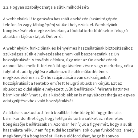
2.2. Hogyan szabályozhatja a sütik működését?
A webhelyünk látogatására használt eszközén (számítógépén,
telefonján vagy táblagépén) sütiket helyezünk el. Webhelyünk
böngészésének megkezdésekor, a főoldal betöltődésekor felugró
ablakban tájékoztatjuk Önt erről.
A webhelyünk funkcióinak és kényelmes használatának biztosításához
szükséges sütik elhelyezéséhez nem kell beszereznünk az Ön
hozzájárulását. A további célokra, úgy mint az Ön eszközének
azonosítása mellett történő látogatáselemzésre vagy marketing célra
folytatott adatgyűjtésre alkalmazott sütik működésének
megkezdéséhez az Ön hozzájárulására van szükségünk. A
hozzájárulását a fentebb említett felugró ablakban kérjük. Ezt az
ablakot az oldal alján elhelyezett „Süti beállítások” feliratra kattintva
bármikor előhívhatja, és a későbbiekben is megváltoztathatja az egyes
adatgyűjtésekhez való hozzájárulását.
Az általunk biztosított fenti beállítási lehetőségtől függetlenül is
bármikor dönthet úgy, hogy letiltja és törli a sütiket az internetes
böngészője beállításaiban. Azonban felhívjuk a figyelmét, hogy a sütik
használata nélkül nem fog tudni hozzáférni sok olyan funkcióhoz, amely
megkönnyíti a böngészést, illetve előfordulhat, hogy bizonyos