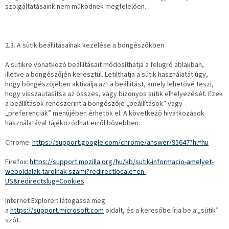
szolgáltatásaink nem működnek megfelelően.
2.3. A sütik beállításainak kezelése a böngészőkben
A sütikre vonatkozó beállításait módosíthatja a felugró ablakban,
illetve a böngészőjén keresztül. Letilthatja a sütik használatát úgy,
hogy böngészőjében aktiválja azt a beállítást, amely lehetővé teszi,
hogy visszautasítsa az összes, vagy bizonyos sütik elhelyezését. Ezek
a beállítások rendszerint a böngészője „beállítások” vagy
„preferenciák” menüjében érhetők el. A következő hivatkozások
használatával tájékozódhat erről bővebben:
Chrome:
https://support.google.com/chrome/answer/95647?hl=hu
Firefox:
https://support.mozilla.org/hu/kb/sutik-informacio-amelyet-
weboldalak-tarolnak-szami?redirectlocale=en-
US&redirectslug=Cookies
Internet Explorer: látogassa meg
a
https://support.microsoft.com
oldalt, és a keresőbe írja be a „sütik”
szót.