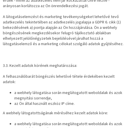
érdek - mivel az adatkezelés nem jár kockázattal Önre nézve -
arányosan korlátozza az Ön önrendelkezési jogát.
A látogatáselemzést és marketing tevékenységeket lehetővé tevő
adatkezelés tekintetében az adatkezelés jogalapja a GDPR 6. cikk (1)
bekezdésének a) pontja alapján az Ön hozzájárulása. Ön a webhely
böngészésének megkezdésekor felugró tájékoztató ablakban
elhelyezett jelölőnégyzetek bejelölésével járulhat hozzá a
látogatáselemző és a marketing célokat szolgáló adatok gyűjtéséhez.
3.3. Kezelt adatok körének meghatározása:
A felhasználóbarát böngészés lehetővé tétele érdekében kezelt
adatok:
a webhely látogatása során meglátogatott weboldalak és azok
megnyitási sorrendje,
az Ön által használt eszköz IP címe.
A webhely látogatottságának méréséhez kezelt adatok köre:
a webhely látogatása során meglátogatott weboldalak és azok