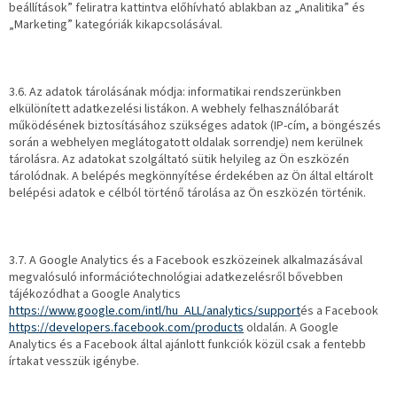
beállítások” feliratra kattintva előhívható ablakban az „Analitika” és
„Marketing” kategóriák kikapcsolásával.
3.6. Az adatok tárolásának módja: informatikai rendszerünkben
elkülönített adatkezelési listákon. A webhely felhasználóbarát
működésének biztosításához szükséges adatok (IP-cím, a böngészés
során a webhelyen meglátogatott oldalak sorrendje) nem kerülnek
tárolásra. Az adatokat szolgáltató sütik helyileg az Ön eszközén
tárolódnak. A belépés megkönnyítése érdekében az Ön által eltárolt
belépési adatok e célból történő tárolása az Ön eszközén történik.
3.7. A Google Analytics és a Facebook eszközeinek alkalmazásával
megvalósuló információtechnológiai adatkezelésről bővebben
tájékozódhat a Google Analytics
https://www.google.com/intl/hu_ALL/analytics/support
és a Facebook
https://developers.facebook.com/products
oldalán. A Google
Analytics és a Facebook által ajánlott funkciók közül csak a fentebb
írtakat vesszük igénybe.