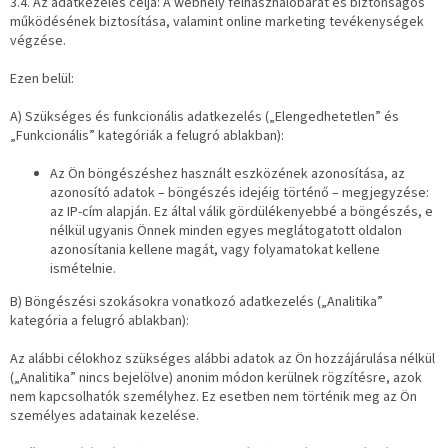
3.4. Az adatkezelés célja: A webhely felhasználóbarát és biztonságos
működésének biztosítása, valamint online marketing tevékenységek
végzése.
Ezen belül:
A) Szükséges és funkcionális adatkezelés („Elengedhetetlen” és
„Funkcionális” kategóriák a felugró ablakban):
Az Ön böngészéshez használt eszközének azonosítása, az
azonosító adatok – böngészés idejéig történő – megjegyzése:
az IP-cím alapján. Ez által válik gördülékenyebbé a böngészés, e
nélkül ugyanis Önnek minden egyes meglátogatott oldalon
azonosítania kellene magát, vagy folyamatokat kellene
ismételnie.
B) Böngészési szokásokra vonatkozó adatkezelés („Analitika”
kategória a felugró ablakban):
Az alábbi célokhoz szükséges alábbi adatok az Ön hozzájárulása nélkül
(„Analitika” nincs bejelölve) anonim módon kerülnek rögzítésre, azok
nem kapcsolhatók személyhez. Ez esetben nem történik meg az Ön
személyes adatainak kezelése.