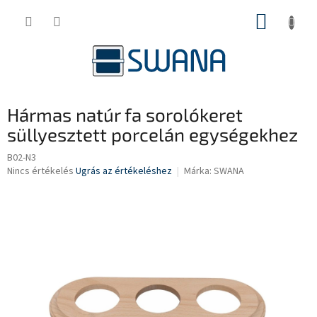
Ugrás
KOSÁR
a
fő
tartalomhoz
Hármas natúr fa sorolókeret
süllyesztett porcelán egységekhez
B02-N3
A
Nincs értékelés
Ugrás az értékeléshez
Márka:
SWANA
termék
átlagos
értékelése
5-
ből
0,0
csillag.