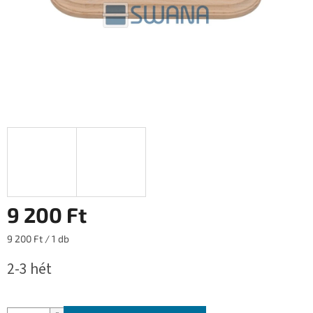
9 200 Ft
Egységár:
9 200 Ft / 1 db
2-3 hét