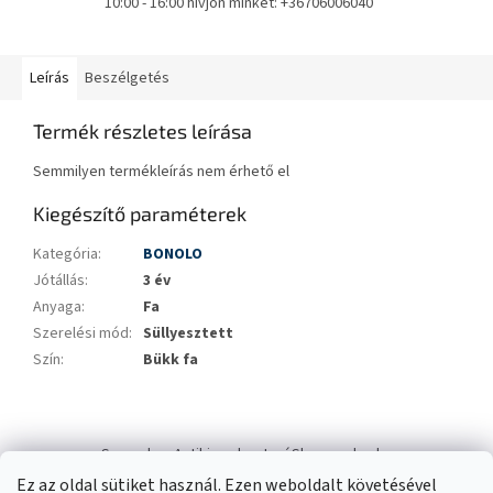
10:00 - 16:00 hívjon minket: +36706006040
Leírás
Beszélgetés
Termék részletes leírása
Semmilyen termékleírás nem érhető el
Kiegészítő paraméterek
Kategória
:
BONOLO
Jótállás
:
3 év
Anyaga
:
Fa
Szerelési mód
:
Süllyesztett
Szín
:
Bükk fa
L
á
Swana.hu
Antikizzo.hu
IzzóShop
solyo.hu
b
Ez az oldal sütiket használ. Ezen weboldalt követésével