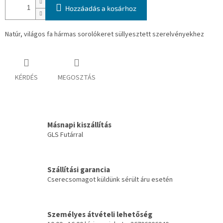
Hozzáadás a kosárhoz
Natúr, világos fa hármas sorolókeret süllyesztett szerelvényekhez
KÉRDÉS
MEGOSZTÁS
Másnapi kiszállítás
GLS Futárral
Szállítási garancia
Cserecsomagot küldünk sérült áru esetén
Személyes átvételi lehetőség