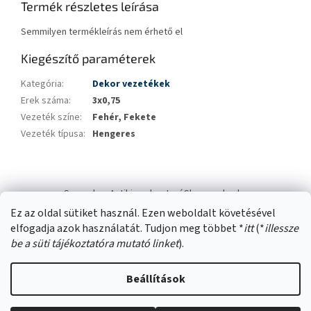
Termék részletes leírása
Semmilyen termékleírás nem érhető el
Kiegészítő paraméterek
Kategória
:
Dekor vezetékek
Erek száma
:
3x0,75
Vezeték színe
:
Fehér, Fekete
Vezeték típusa
:
Hengeres
L
á
Swana.hu
Antikizzo.hu
IzzóShop
solyo.hu
b
Ez az oldal sütiket használ. Ezen weboldalt követésével
l
elfogadja azok használatát. Tudjon meg többet *
itt
(*
illessze
é
be a süti tájékoztatóra mutató linket
).
c
Beállítások
Shoptet készítette