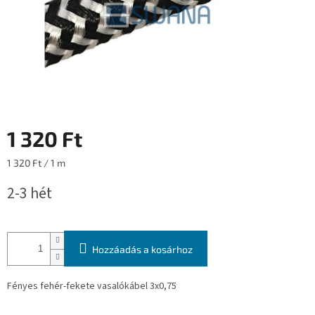
1 320 Ft
Egységár:
1 320 Ft / 1 m
2-3 hét
Hozzáadás a kosárhoz
Fényes fehér-fekete vasalókábel 3x0,75