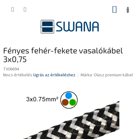
Ugrás
KOSÁR
a
fő
tartalomhoz
Fényes fehér-fekete vasalókábel
3x0,75
TX06694
A
Nincs értékelés
Ugrás az értékeléshez
Márka:
Olasz premium kábel
termék
átlagos
értékelése
5-
ből
0,0
csillag.