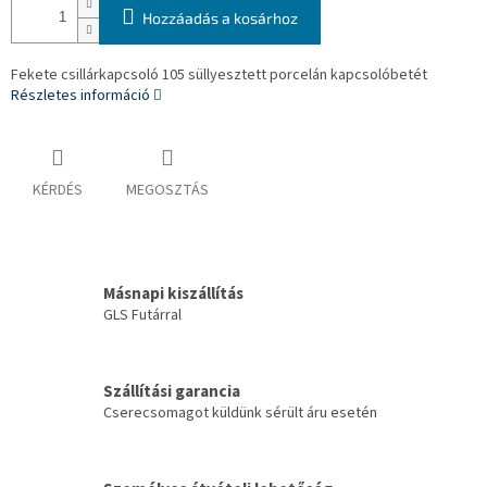
Hozzáadás a kosárhoz
Fekete csillárkapcsoló 105 süllyesztett porcelán kapcsolóbetét
Részletes információ
KÉRDÉS
MEGOSZTÁS
Másnapi kiszállítás
GLS Futárral
Szállítási garancia
Cserecsomagot küldünk sérült áru esetén