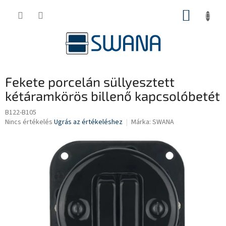
Ugrás
KOSÁR
a
fő
tartalomhoz
Fekete porcelán süllyesztett
kétáramkörös billenő kapcsolóbetét
B122-B105
A
Nincs értékelés
Ugrás az értékeléshez
Márka:
SWANA
termék
átlagos
értékelése
5-
ből
0,0
csillag.