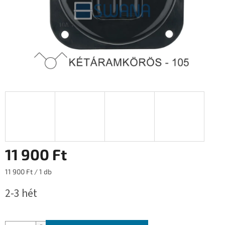
11 900 Ft
Egységár:
11 900 Ft / 1 db
2-3 hét