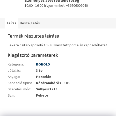
Személyes átvételi lehetőség
10:00 - 16:00 hívjon minket: +36706006040
Leírás
Beszélgetés
Termék részletes leírása
Fekete csillárkapcsoló 105 süllyesztett porcelán kapcsolóbetét
Kiegészítő paraméterek
Kategória
:
BONOLO
Jótállás
:
3 év
Anyaga
:
Porcelán
Kapcsoló típusa
:
Kétáramkörös - 105
Szerelési mód
:
Süllyesztett
Szín
:
Fekete
L