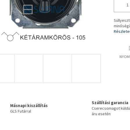
Süllyesz
minőségű
Részlete
NYOM
Szállítási garancia
Másnapi kiszállítás
Cserecsomagot küldün
GLS Futárral
áru esetén