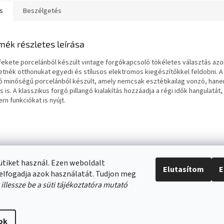
s
Beszélgetés
mék részletes leírása
 fekete porcelánból készült vintage forgókapcsoló tökéletes választás azo
etnék otthonukat egyedi és stílusos elektromos kiegészítőkkel feldobni. 
ló minőségű porcelánból készült, amely nemcsak esztétikailag vonzó, hane
s is. A klasszikus forgó pillangó kialakítás hozzáadja a régi idők hangulatá
n funkciókat is nyújt.
sütiket használ. Ezen weboldalt
Swana.hu
Antikizzo.hu
IzzóShop
solyo.hu
Elutasítom
E
elfogadja azok használatát. Tudjon meg
*
illessze be a süti tájékoztatóra mutató
ok