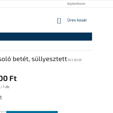
Bejelentkezés
KOSÁR
Üres kosár
ló betét, süllyesztett
B11-B105
00 Ft
:
 / 1 db
t