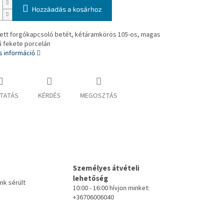
Hozzáadás a kosárhoz
tett forgókapcsoló betét, kétáramkörös 105-os, magas
 fekete porcelán
s információ
TATÁS
KÉRDÉS
MEGOSZTÁS
Személyes átvételi
lehetőség
k sérült
10:00 - 16:00 hívjon minket:
+36706006040