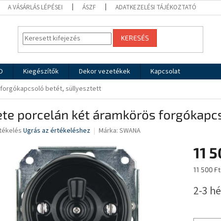
A VÁSÁRLÁS LÉPÉSEI
ÁSZF
ADATKEZELÉSI TÁJÉKOZTATÓ
KERESÉS
O
Kiegészítők
Dekor vezetékek
Kapcsolat
forgókapcsoló betét, süllyesztett
te porcelán két áramkörös forgókapcso
rtékelés
Ugrás az értékeléshez
Márka:
SWANA
11 5
ése
Egységár
11 500 Ft
2-3 hé