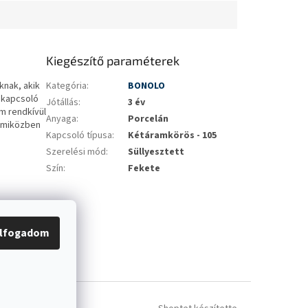
Kiegészítő paraméterek
knak, akik
Kategória
:
BONOLO
A kapcsoló
Jótállás
:
3 év
m rendkívül
Anyaga
:
Porcelán
t, miközben
Kapcsoló típusa
:
Kétáramkörös - 105
Szerelési mód
:
Süllyesztett
Szín
:
Fekete
lfogadom