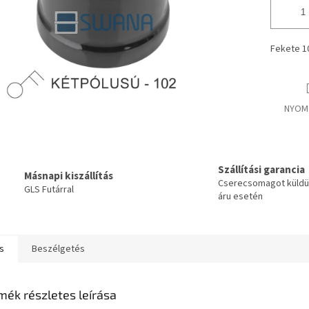
Fekete 10
NYOM
Szállítási garancia
Másnapi kiszállítás
Cserecsomagot küldün
GLS Futárral
áru esetén
s
Beszélgetés
mék részletes leírása