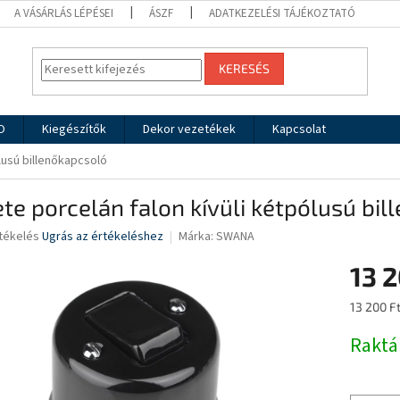
A VÁSÁRLÁS LÉPÉSEI
ÁSZF
ADATKEZELÉSI TÁJÉKOZTATÓ
KERESÉS
O
Kiegészítők
Dekor vezetékek
Kapcsolat
lusú billenőkapcsoló
te porcelán falon kívüli kétpólusú bi
rtékelés
Ugrás az értékeléshez
Márka:
SWANA
13 2
ése
Egységár
13 200 Ft
Rakt