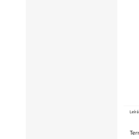
l
Leírá
Ter