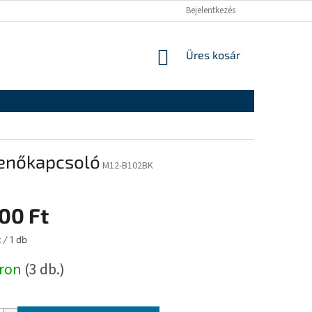
Bejelentkezés
KOSÁR
Üres kosár
llenőkapcsoló
M12-B102BK
00 Ft
:
 / 1 db
áron
(3 db.)