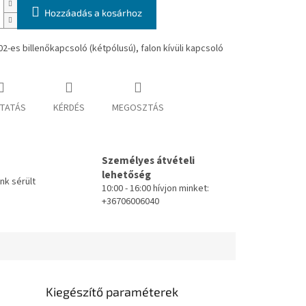
Hozzáadás a kosárhoz
2-es billenőkapcsoló (kétpólusú), falon kívüli kapcsoló
TATÁS
KÉRDÉS
MEGOSZTÁS
Személyes átvételi
lehetőség
k sérült
10:00 - 16:00 hívjon minket:
+36706006040
Kiegészítő paraméterek