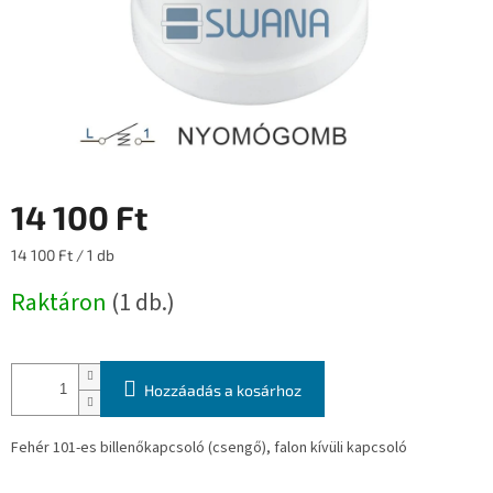
14 100 Ft
Egységár:
14 100 Ft / 1 db
Raktáron
(1 db.)
Hozzáadás a kosárhoz
Fehér 101-es billenőkapcsoló (csengő), falon kívüli kapcsoló