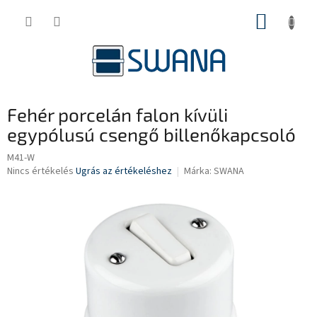
Ugrás
KOSÁR
a
fő
tartalomhoz
Fehér porcelán falon kívüli
egypólusú csengő billenőkapcsoló
M41-W
A
Nincs értékelés
Ugrás az értékeléshez
Márka:
SWANA
termék
átlagos
értékelése
5-
ből
0,0
csillag.