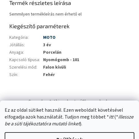
Termék részletes leírása
Semmilyen termékleírás nem érhető el
Kiegészítő paraméterek
Kategória
:
MOTO
Jótállás
:
3 év
Anyaga
:
Porcelán
Kapcsoló típusa
:
Nyomógomb - 101
Szerelési mód
:
Falon kívüli
Szín
:
Fehér
L
á
Swana.hu
Antikizzo.hu
IzzóShop
solyo.hu
b
Ez az oldal sütiket használ. Ezen weboldalt követésével
l
elfogadja azok használatát. Tudjon meg többet *
itt
(*
illessze
é
be a süti tájékoztatóra mutató linket
).
c