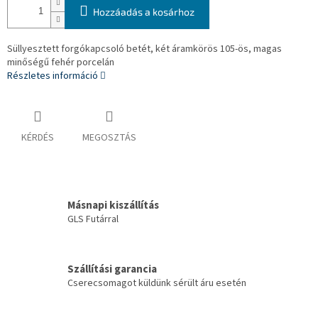
Hozzáadás a kosárhoz
Süllyesztett forgókapcsoló betét, két áramkörös 105-ös, magas
minőségű fehér porcelán
Részletes információ
KÉRDÉS
MEGOSZTÁS
Másnapi kiszállítás
GLS Futárral
Szállítási garancia
Cserecsomagot küldünk sérült áru esetén