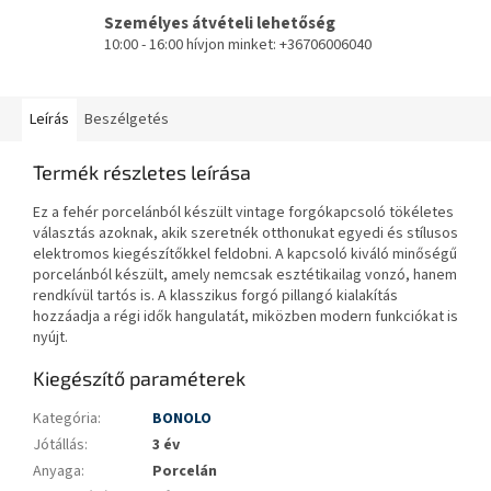
Személyes átvételi lehetőség
10:00 - 16:00 hívjon minket: +36706006040
Leírás
Beszélgetés
Termék részletes leírása
Ez a fehér porcelánból készült vintage forgókapcsoló tökéletes
választás azoknak, akik szeretnék otthonukat egyedi és stílusos
elektromos kiegészítőkkel feldobni. A kapcsoló kiváló minőségű
porcelánból készült, amely nemcsak esztétikailag vonzó, hanem
rendkívül tartós is. A klasszikus forgó pillangó kialakítás
hozzáadja a régi idők hangulatát, miközben modern funkciókat is
nyújt.
Kiegészítő paraméterek
Kategória
:
BONOLO
Jótállás
:
3 év
Anyaga
:
Porcelán