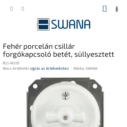
Ugrás
KOSÁR
a
fő
tartalomhoz
Fehér porcelán csillár
forgókapcsoló betét, süllyesztett
B11-W105
A
Nincs értékelés
Ugrás az értékeléshez
Márka:
SWANA
termék
átlagos
értékelése
5-
ből
0,0
csillag.