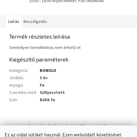
10:00 - 16:00 hívjon minket: +36706006040
Leírás
Beszélgetés
Termék részletes leírása
Semmilyen termékleírás nem érhető el
Kiegészítő paraméterek
Kategória
:
BONOLO
Jótállás
:
3 év
Anyaga
:
Fa
Szerelési mód
:
Süllyesztett
Szín
:
Bükk fa
L
á
Swana.hu
Antikizzo.hu
IzzóShop
solyo.hu
b
Ez az oldal sütiket használ. Ezen weboldalt követésével