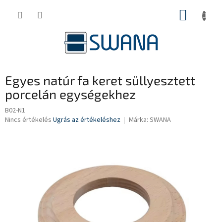
Ugrás
KOSÁR
a
fő
tartalomhoz
Egyes natúr fa keret süllyesztett
porcelán egységekhez
B02-N1
A
Nincs értékelés
Ugrás az értékeléshez
Márka:
SWANA
termék
átlagos
értékelése
5-
ből
0,0
csillag.