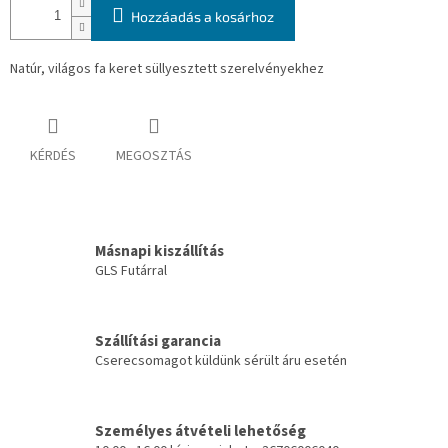
Hozzáadás a kosárhoz
Natúr, világos fa keret süllyesztett szerelvényekhez
KÉRDÉS
MEGOSZTÁS
Másnapi kiszállítás
GLS Futárral
Szállítási garancia
Cserecsomagot küldünk sérült áru esetén
Személyes átvételi lehetőség